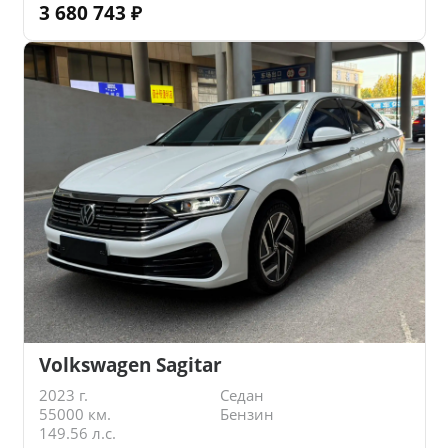
3 680 743
₽
Volkswagen Sagitar
2023 г.
Седан
55000 км.
Бензин
149.56 л.с.