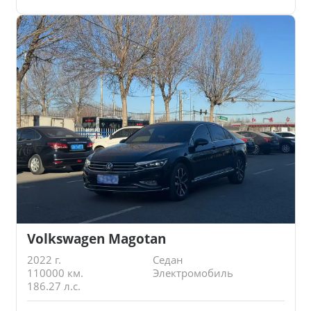
Volkswagen Magotan
2022 г.
Седан
110000 км.
Электромобиль
186.27 л.с.