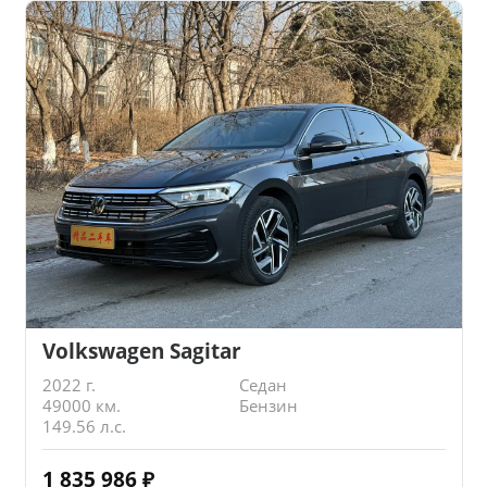
Volkswagen Sagitar
2022 г.
Седан
49000 км.
Бензин
149.56 л.с.
1 835 986
₽