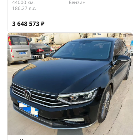
44000 км.
Бензин
186.27 л.с.
3 648 573
₽