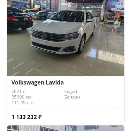
Volkswagen Lavida
2021 г.
Седан
35000 км.
Бензин
111.49 л.с.
1 133 232
₽