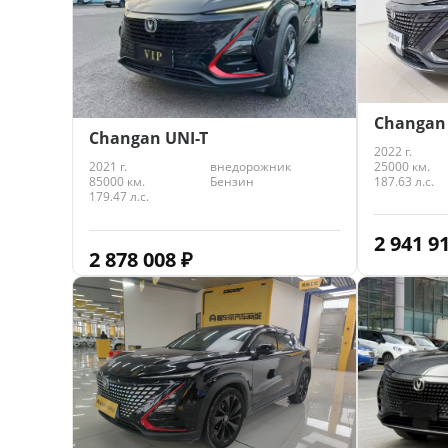
Changan 
Changan UNI-T
2022 г.
25000 км.
2021 г.
внедорожник
187.63 л.с.
85000 км.
Бензин
179.47 л.с.
2 941 9
2 878 008
₽