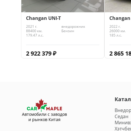
Changan UNI-T
Changan 
2021 г.
внедорожник
2022 г.
88400 км.
Бензин
26000 км.
179.47 л.с.
185 л.с.
2 922 379
₽
2 865 1
Катал
Внедо
Автомобили с заводов
Седан
и рынков Китая
Минив
Хэтчбе