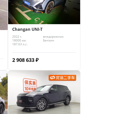
Changan UNI-T
2022 г.
внедорожник
18000 км.
Бензин
187.63 л.с.
2 908 633
₽