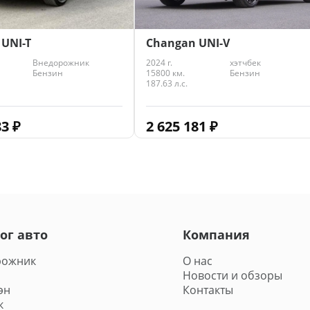
UNI-T
Changan UNI-V
Внедорожник
2024 г.
хэтчбек
Бензин
15800 км.
Бензин
187.63 л.с.
83
₽
2 625 181
₽
ог авто
Компания
рожник
О нас
Новости и обзоры
эн
Контакты
к