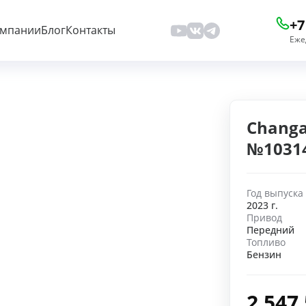
+7
омпании
Блог
Контакты
Еже
Changa
№1031
Год выпуска
2023 г.
Привод
Передний
Топливо
Бензин
2 547