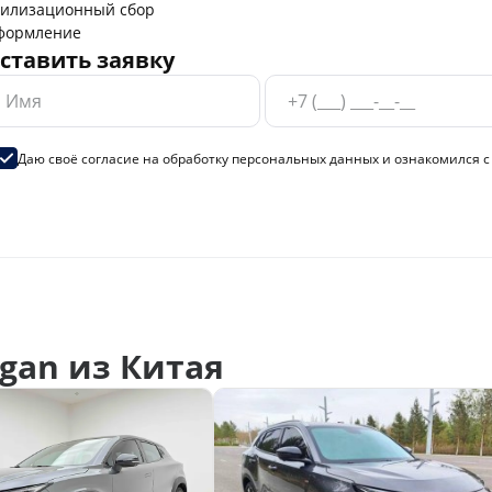
тилизационный сбор
формление
ставить заявку
Даю своё согласие на
обработку персональных данных
и ознакомился 
gan из Китая