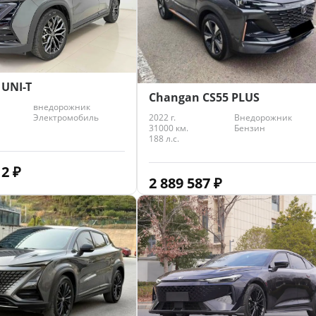
UNI-T
Changan CS55 PLUS
внедорожник
Электромобиль
2022 г.
Внедорожник
31000 км.
Бензин
188 л.с.
12
₽
2 889 587
₽