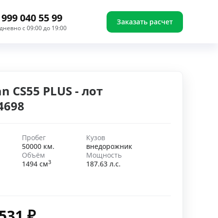
 999 040 55 99
Заказать расчет
дневно с 09:00 до 19:00
n CS55 PLUS - лот
4698
Пробег
Кузов
50000 км.
внедорожник
Объём
Мощность
3
1494 см
187.63 л.с.
 531
₽