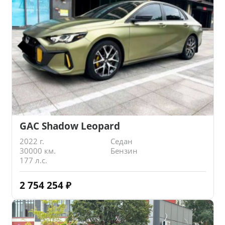
GAC Shadow Leopard
2022 г.
Седан
30000 км.
Бензин
177 л.с.
2 754 254
₽