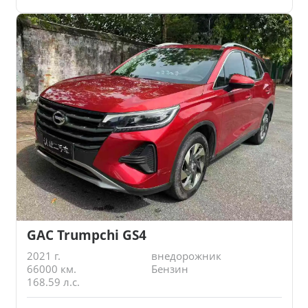
GAC Trumpchi GS4
2021 г.
внедорожник
66000 км.
Бензин
168.59 л.с.