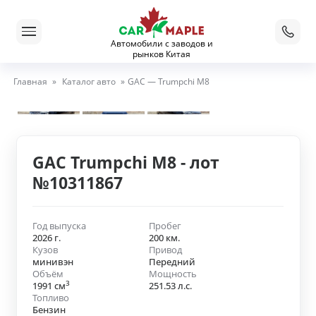
Автомобили с заводов и
рынков Китая
Главная
»
Каталог авто
»
GAC — Trumpchi M8
GAC Trumpchi M8 - лот
№10311867
Год выпуска
Пробег
2026 г.
200 км.
Кузов
Привод
минивэн
Передний
Объём
Мощность
3
1991 см
251.53 л.с.
Топливо
Бензин