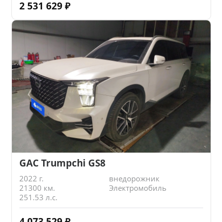
2 531 629
₽
GAC Trumpchi GS8
2022 г.
внедорожник
21300 км.
Электромобиль
251.53 л.с.
4 073 529
₽