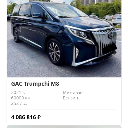
GAC Trumpchi M8
2021 г.
Минивэн
60000 км.
Бензин
252 л.с.
4 086 816
₽