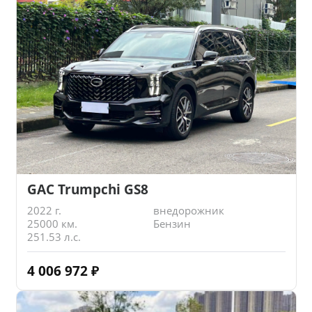
GAC Trumpchi GS8
2022 г.
внедорожник
25000 км.
Бензин
251.53 л.с.
4 006 972
₽