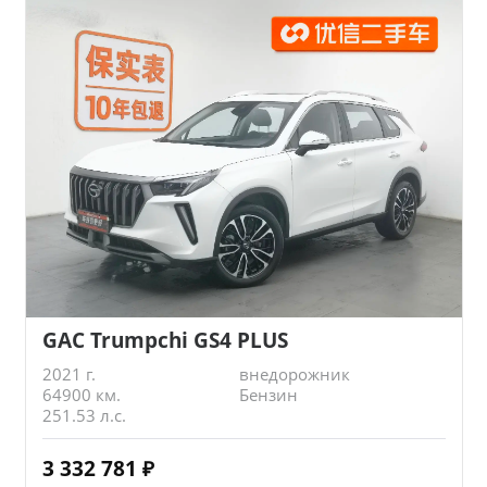
GAC Trumpchi GS4 PLUS
2021 г.
внедорожник
64900 км.
Бензин
251.53 л.с.
3 332 781
₽