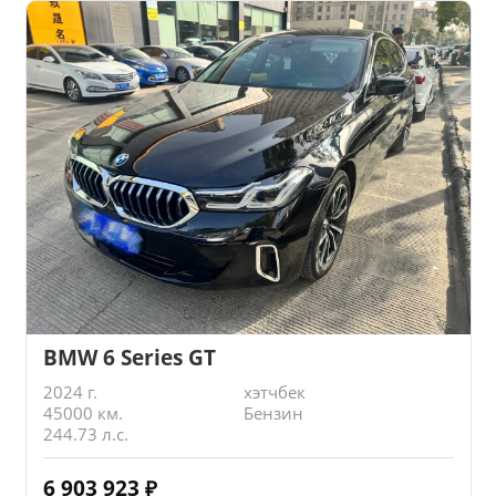
BMW 6 Series GT
2024 г.
хэтчбек
45000 км.
Бензин
244.73 л.с.
6 903 923
₽