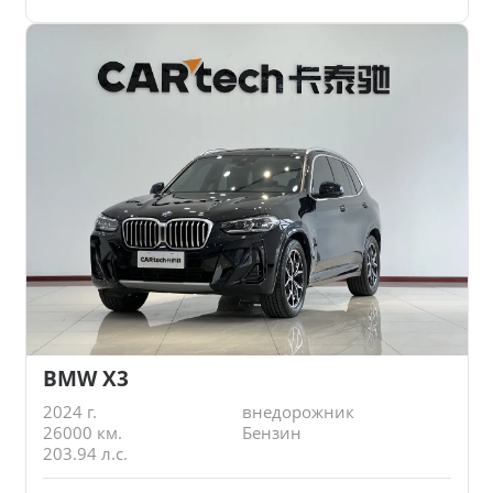
BMW X3
2024 г.
внедорожник
26000 км.
Бензин
203.94 л.с.