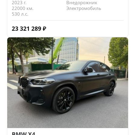
2023 г.
Внедорожник
22000 км.
Электромобиль
530 л.с.
23 321 289
₽
BMW X4