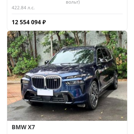
вольт)
422.84 л.с.
12 554 094
₽
BMW X7