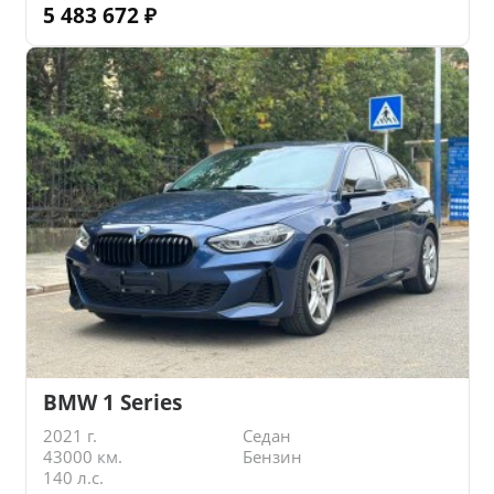
5 483 672
₽
BMW 1 Series
2021 г.
Седан
43000 км.
Бензин
140 л.с.