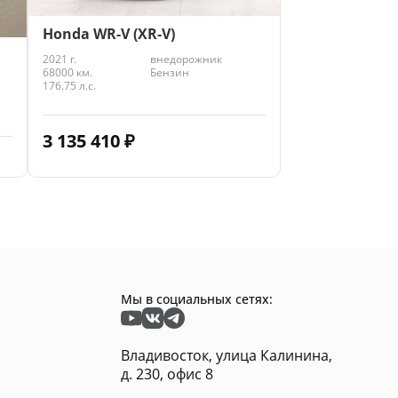
Honda WR-V (XR-V)
2021 г.
внедорожник
68000 км.
Бензин
176.75 л.с.
3 135 410
₽
Мы в социальных сетях:
Владивосток, улица Калинина,
д. 230, офис 8