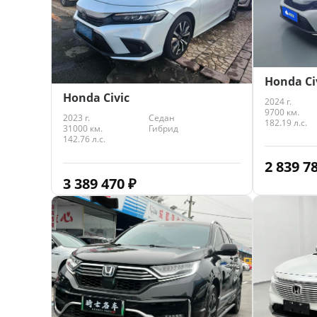
Honda Ci
Honda Civic
2024 г.
9700 км.
2023 г.
Седан
182.19 л.с.
31000 км.
Гибрид
142.76 л.с.
2 839 7
3 389 470
₽