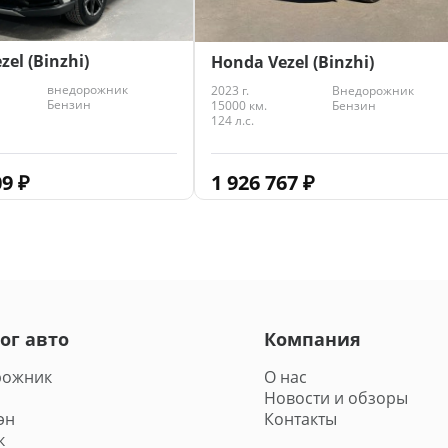
el (Binzhi)
Honda Vezel (Binzhi)
внедорожник
2023 г.
Внедорожник
Бензин
15000 км.
Бензин
124 л.с.
09
₽
1 926 767
₽
ог авто
Компания
рожник
О нас
Новости и обзоры
эн
Контакты
к