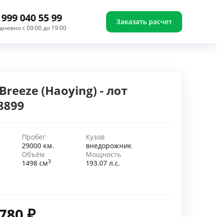
 999 040 55 99
Заказать расчет
дневно с 09:00 до 19:00
Breeze (Haoying) - лот
8899
Пробег
Кузов
29000 км.
внедорожник
Объём
Мощность
3
1498 см
193.07 л.с.
 780
₽