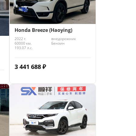
Honda Breeze (Haoying)
2022 г.
внедорожник
60000 км.
Бензин
193.07 л.с.
3 441 688
₽