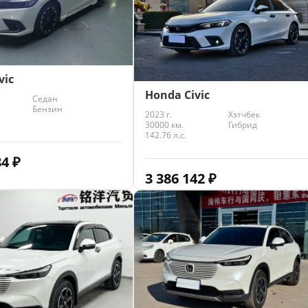
vic
Honda Civic
Седан
Бензин
2023 г.
Хэтчбек
30000 км.
Гибрид
142.76 л.с.
84
₽
3 386 142
₽