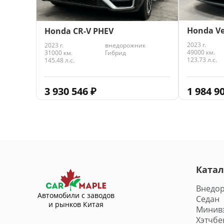
Honda Vez
Honda CR-V PHEV
2023 г.
2023 г.
внедорожник
49000 км.
31000 км.
Гибрид
123.73 л.с.
145.48 л.с.
1 984 9
3 930 546
₽
Катал
Внедо
Автомобили с заводов
Седан
и рынков Китая
Минив
Хэтчбе