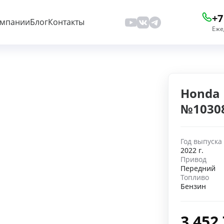
+7
омпании
Блог
Контакты
Еже
Honda 
№1030
Год выпуска
2022 г.
Привод
Передний
Топливо
Бензин
3 452