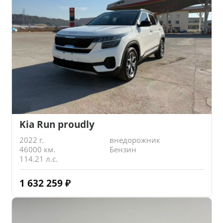
Kia Run proudly
2022 г.
внедорожник
46000 км.
Бензин
114.21 л.с.
1 632 259
₽