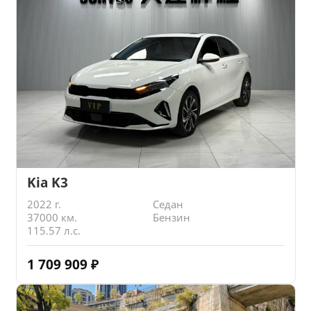
Kia K3
2022 г.
Седан
37000 км.
Бензин
115.57 л.с.
1 709 909
₽