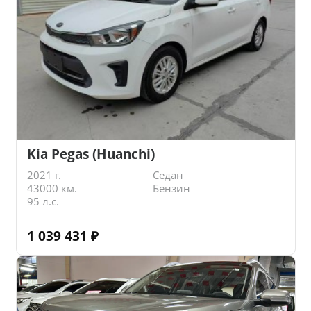
Kia Pegas (Huanchi)
2021 г.
Седан
43000 км.
Бензин
95 л.с.
1 039 431
₽