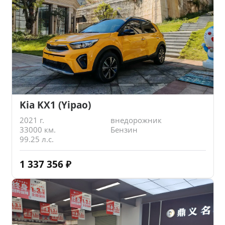
Kia KX1 (Yipao)
2021 г.
внедорожник
33000 км.
Бензин
99.25 л.с.
1 337 356
₽