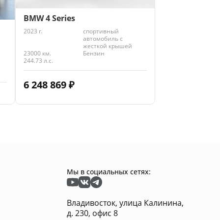
BMW 4 Series
2023 г.
спортивный
автомобиль с
жесткой крышей
23000 км.
Бензин
244.73 л.с.
6 248 869
₽
Мы в социальных сетях:
Владивосток, улица Калинина,
д. 230, офис 8