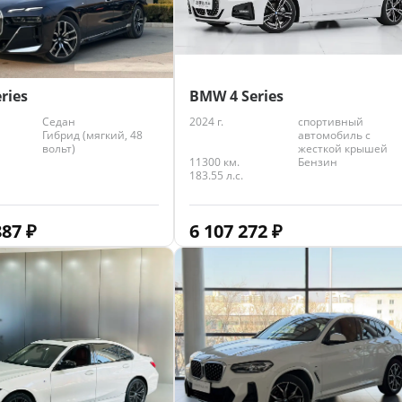
BMW 4 Series
ries
2024 г.
спортивный
Седан
автомобиль с
Гибрид (мягкий, 48
жесткой крышей
вольт)
11300 км.
Бензин
183.55 л.с.
6 107 272
₽
887
₽