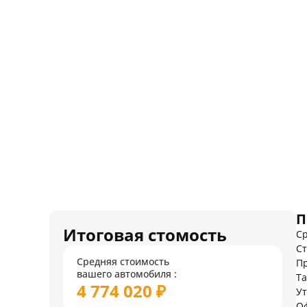
П
Итоговая стомость
Ср
Ст
Средняя стоимость
Пр
вашего автомобиля :
Т
4 774 020 ₽
У
О