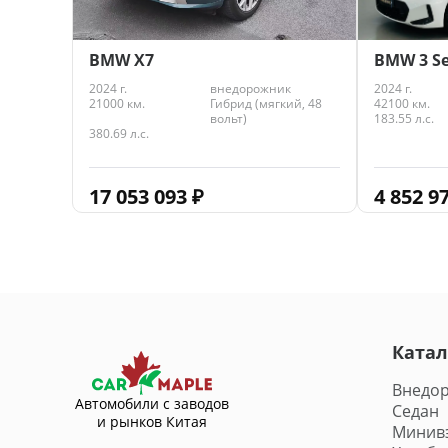
BMW 3 Se
BMW X7
2024 г.
2024 г.
внедорожник
42100 км.
21000 км.
Гибрид (мягкий, 48
183.55 л.с.
вольт)
380.69 л.с.
4 852 9
17 053 093
₽
Катал
Внедо
Автомобили с заводов
Седан
и рынков Китая
Минив