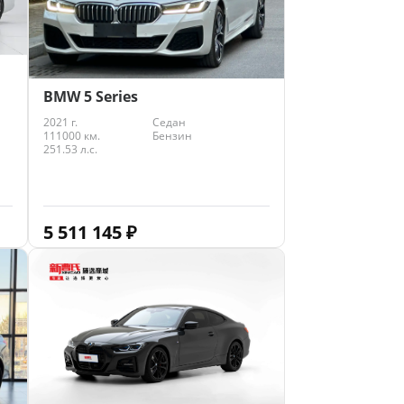
BMW 5 Series
2021 г.
Седан
111000 км.
Бензин
251.53 л.с.
5 511 145
₽