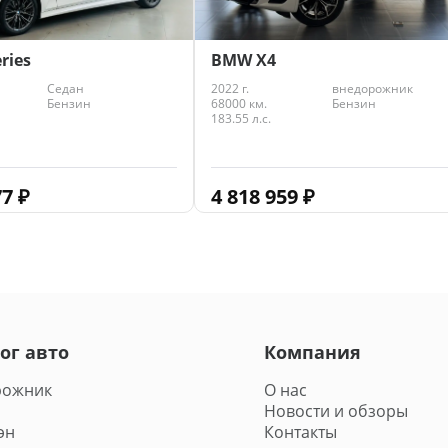
ries
BMW X4
Седан
2022 г.
внедорожник
Бензин
68000 км.
Бензин
183.55 л.с.
77
₽
4 818 959
₽
ог авто
Компания
рожник
О нас
Новости и обзоры
эн
Контакты