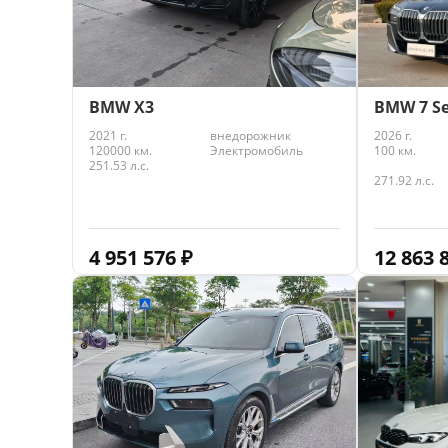
BMW X3
BMW 7 Se
2021 г.
внедорожник
2026 г.
120000 км.
Электромобиль
100 км.
251.53 л.с.
271.92 л.с.
4 951 576
₽
12 863 