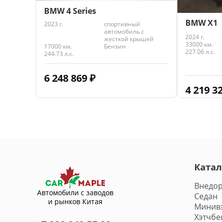
BMW 4 Series
BMW X1
2023 г.
спортивный
автомобиль с
2024 г.
жесткой крышей
33000 км.
17000 км.
Бензин
227.06 л.с.
244.73 л.с.
6 248 869
₽
4 219 3
Катал
Внедо
Автомобили с заводов
Седан
и рынков Китая
Минив
Хэтчбе