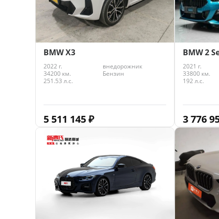
BMW X3
BMW 2 Se
2022 г.
внедорожник
2021 г.
34200 км.
Бензин
33800 км.
251.53 л.с.
192 л.с.
5 511 145
₽
3 776 9