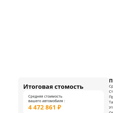
П
Итоговая стомость
Ср
Ст
Средняя стоимость
Пр
вашего автомобиля :
Т
4 472 861 ₽
У
О