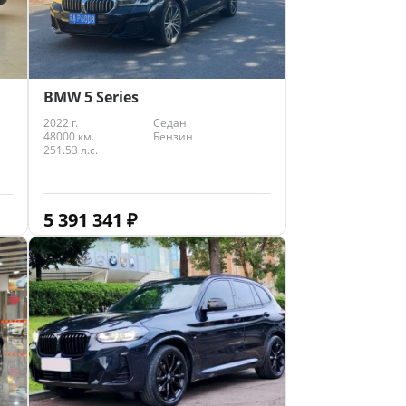
BMW 5 Series
2022 г.
Седан
48000 км.
Бензин
251.53 л.с.
5 391 341
₽