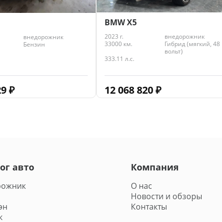
BMW X5
2023 г.
внедорожник
внедорожник
33000 км.
Гибрид (мягкий, 48
Бензин
вольт)
333.11 л.с.
12 068 820
₽
29
₽
ог авто
Компания
рожник
О нас
Новости и обзоры
эн
Контакты
к