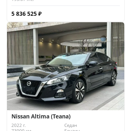
5 836 525
₽
Nissan Altima (Teana)
2022 г.
Седан
73000 км.
Бензин