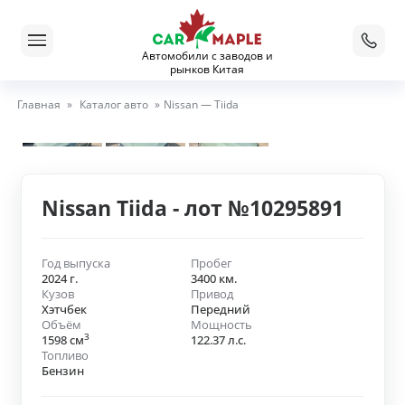
Автомобили с заводов и
рынков Китая
Главная
»
Каталог авто
»
Nissan — Tiida
Nissan Tiida - лот №10295891
Год выпуска
Пробег
2024 г.
3400 км.
Кузов
Привод
Хэтчбек
Передний
Объём
Мощность
3
1598 см
122.37 л.с.
Топливо
Бензин