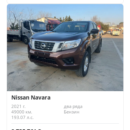
Nissan Navara
2021 г.
два ряда
49000 км.
Бензин
193.07 л.с.