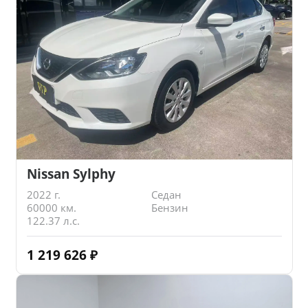
Nissan Sylphy
2022 г.
Седан
60000 км.
Бензин
122.37 л.с.
1 219 626
₽