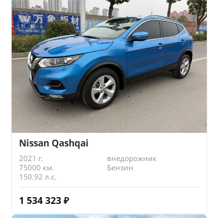
Nissan Qashqai
2021 г.
внедорожник
75000 км.
Бензин
150.92 л.с.
1 534 323
₽