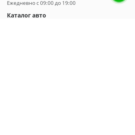
Ежедневно с 09:00 до 19:00
Каталог авто
Внедорожник
Седан
Минивэн
Хэтчбек
Универсал
Компания
О нас
Новости и обзоры
Контакты
Мы в социальных сетях:
Владивосток, улица Калинина, д. 230, офис 8