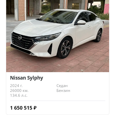
Nissan Sylphy
2024 г.
Седан
26000 км.
Бензин
134.6 л.с.
1 650 515
₽