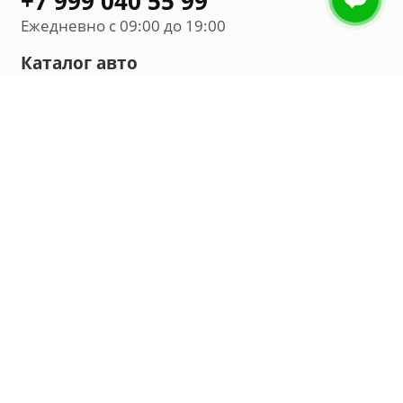
+7 999 040 55 99
Ежедневно с 09:00 до 19:00
Каталог авто
Внедорожник
Седан
Минивэн
Хэтчбек
Универсал
Компания
О нас
Новости и обзоры
Контакты
Мы в социальных сетях:
Владивосток, улица Калинина, д. 230, офис 8