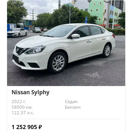
Nissan Sylphy
2022 г.
Седан
58000 км.
Бензин
122.37 л.с.
1 252 905
₽