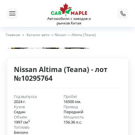
Автомобили с заводов и
рынков Китая
Главная
»
Каталог авто
»
Nissan — Altima (Teana)
Nissan Altima (Teana) - лот
№10295764
Год выпуска
Пробег
2024 г.
16500 км.
Кузов
Привод
Седан
Передний
Объём
Мощность
3
1997 см
156.36 л.с.
Топливо
Бензин