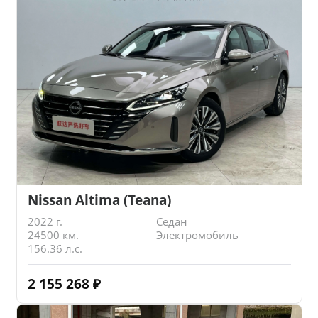
Nissan Altima (Teana)
2022 г.
Седан
24500 км.
Электромобиль
156.36 л.с.
2 155 268
₽