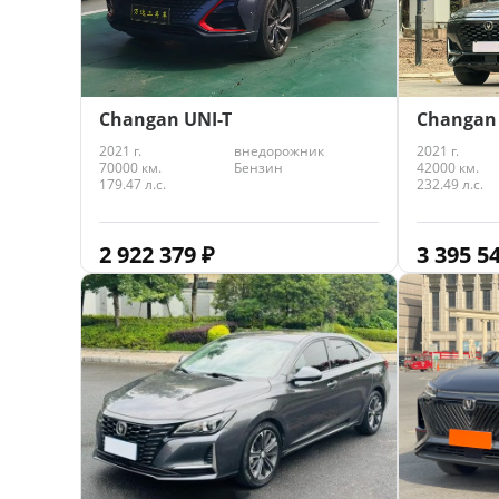
Changan
Changan UNI-T
2021 г.
2021 г.
внедорожник
42000 км.
70000 км.
Бензин
232.49 л.с.
179.47 л.с.
3 395 5
2 922 379
₽