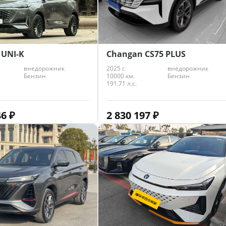
Changan CS75 PLUS
 UNI-K
2025 г.
внедорожник
внедорожник
10000 км.
Бензин
Бензин
191.71 л.с.
2 830 197
₽
46
₽