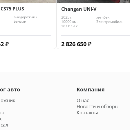
CS75 PLUS
Changan UNI-V
внедорожник
2025 г.
хэтчбек
Бензин
10000 км.
Электромобиль
187.63 л.с.
62
₽
2 826 650
₽
ог авто
Компания
рожник
О нас
Новости и обзоры
эн
Контакты
к
сал