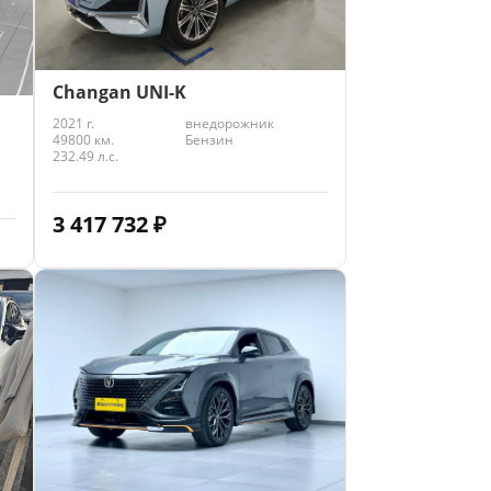
Changan UNI-K
2021 г.
внедорожник
49800 км.
Бензин
232.49 л.с.
3 417 732
₽