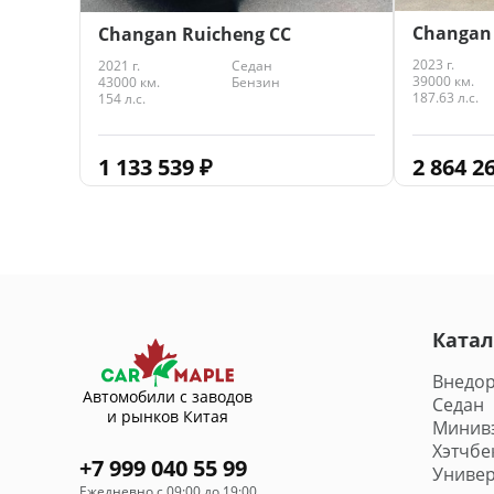
Changan 
Changan Ruicheng CC
2023 г.
2021 г.
Седан
39000 км.
43000 км.
Бензин
187.63 л.с.
154 л.с.
2 864 2
1 133 539
₽
Катал
Внедо
Автомобили с заводов
Седан
и рынков Китая
Минив
Хэтчбе
+7 999 040 55 99
Универ
Ежедневно с 09:00 до 19:00