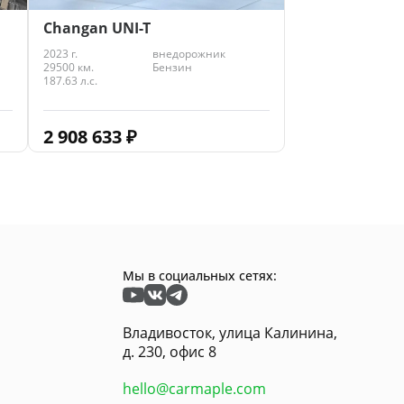
Changan UNI-T
2023 г.
внедорожник
29500 км.
Бензин
187.63 л.с.
2 908 633
₽
Мы в социальных сетях:
Владивосток, улица Калинина,
д. 230, офис 8
hello@carmaple.com