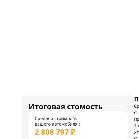
П
Итоговая стомость
Ср
Ст
Средняя стоимость
Пр
вашего автомобиля :
Т
2 808 797 ₽
У
О