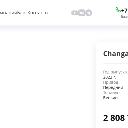
+7
омпании
Блог
Контакты
Еже
Changa
Год выпуска
2022 г.
Привод
Передний
Топливо
Бензин
2 808