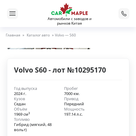
Автомобили с заводов и
рынков Китая
Главная
»
Каталог авто
»
Volvo — S60
Volvo S60 - лот №10295170
Год выпуска
Пробег
2024 г.
7000 км.
Кузов
Привод
Седан
Передний
Объём
Мощность
3
1969 см
197.14 л.с.
Топливо
Гибрид (мягкий, 48
вольт)