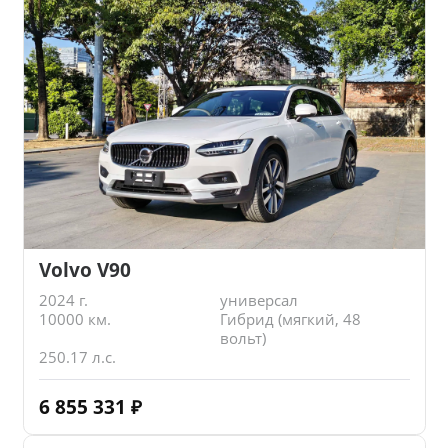
Volvo V90
2024 г.
универсал
10000 км.
Гибрид (мягкий, 48
вольт)
250.17 л.с.
6 855 331
₽