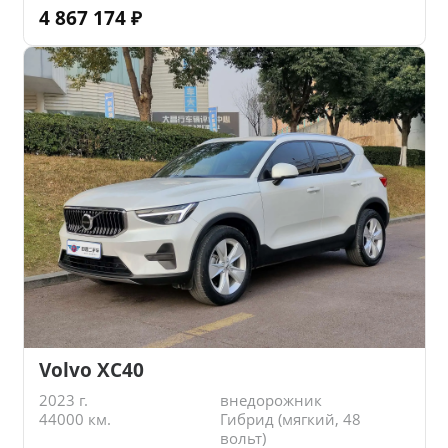
4 867 174
₽
Volvo XC40
2023 г.
внедорожник
44000 км.
Гибрид (мягкий, 48
вольт)