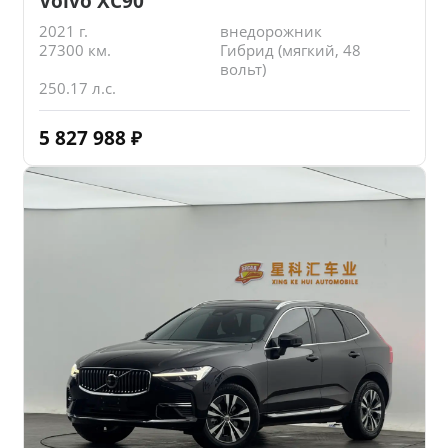
Volvo XC90
2021 г.
внедорожник
27300 км.
Гибрид (мягкий, 48
вольт)
250.17 л.с.
5 827 988
₽