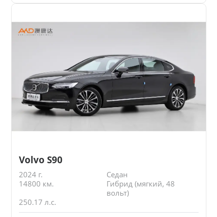
Volvo S90
2024 г.
Седан
14800 км.
Гибрид (мягкий, 48
вольт)
250.17 л.с.