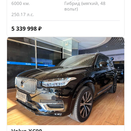
6000 км.
Гибрид (мягкий, 48
вольт)
250.17 л.с.
5 339 998
₽