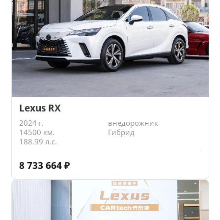
Lexus RX
2024 г.
внедорожник
14500 км.
Гибрид
188.99 л.с.
8 733 664
₽