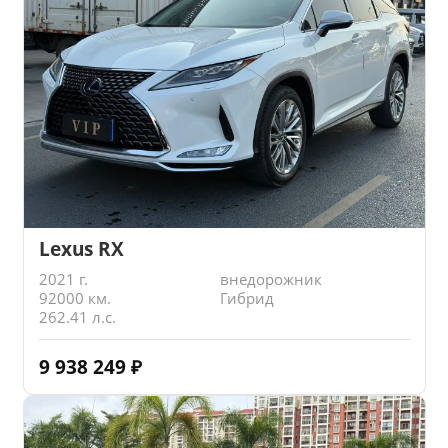
Lexus RX
2021 г.
внедорожник
92000 км.
Гибрид
262.41 л.с.
9 938 249
₽