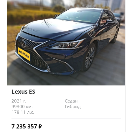
Lexus ES
2021 г.
Седан
99300 км.
Гибрид
178.11 л.с.
7 235 357
₽