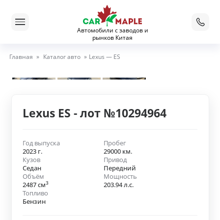
Автомобили с заводов и
рынков Китая
Главная
»
Каталог авто
»
Lexus — ES
Lexus ES - лот №10294964
Год выпуска
Пробег
2023 г.
29000 км.
Кузов
Привод
Седан
Передний
Объём
Мощность
3
2487 см
203.94 л.с.
Топливо
Бензин