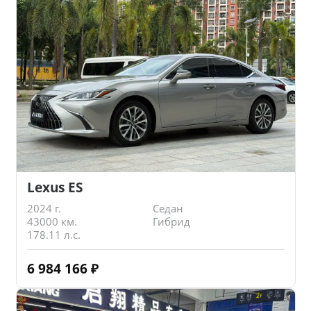
Lexus ES
2024 г.
Седан
43000 км.
Гибрид
178.11 л.с.
6 984 166
₽