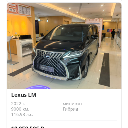
Lexus LM
2022 г.
минивэн
9000 км.
Гибрид
116.93 л.с.