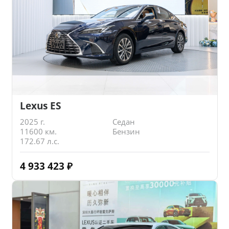
Lexus ES
2025 г.
Седан
11600 км.
Бензин
172.67 л.с.
4 933 423
₽