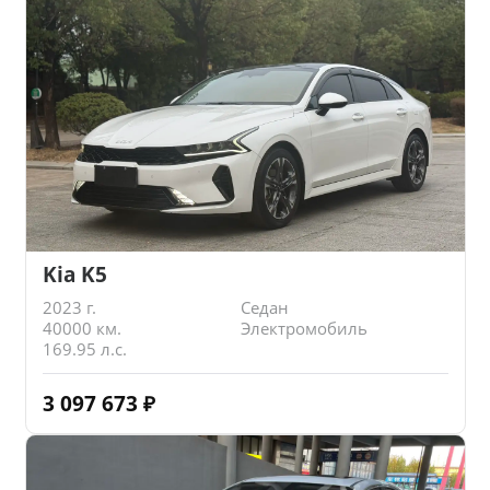
Kia K5
2023 г.
Седан
40000 км.
Электромобиль
169.95 л.с.
3 097 673
₽