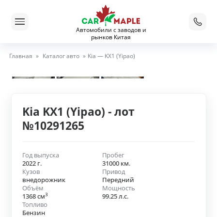
Автомобили с заводов и
рынков Китая
Главная
»
Каталог авто
»
Kia — KX1 (Yipao)
Kia KX1 (Yipao) - лот
№10291265
Год выпуска
Пробег
2022 г.
31000 км.
Кузов
Привод
внедорожник
Передний
Объём
Мощность
3
1368 см
99.25 л.с.
Топливо
Бензин