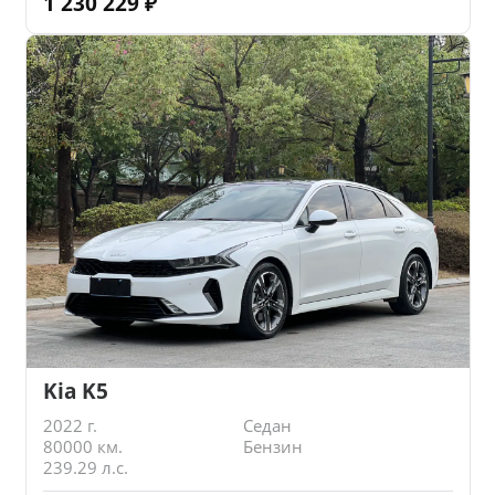
1 230 229
₽
Kia K5
2022 г.
Седан
80000 км.
Бензин
239.29 л.с.