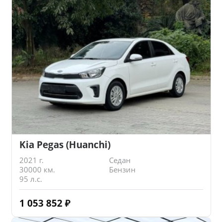
Kia Pegas (Huanchi)
2021 г.
Седан
30000 км.
Бензин
95 л.с.
1 053 852
₽