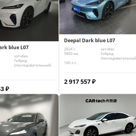
Deepal Dark blue L07
ark blue L07
2024 г.
хэтчбек
5800 км.
Гибрид
хэтчбек
(последовательный
Гибрид
160 л.с.
(последовательный)
2 917 557
₽
53
₽