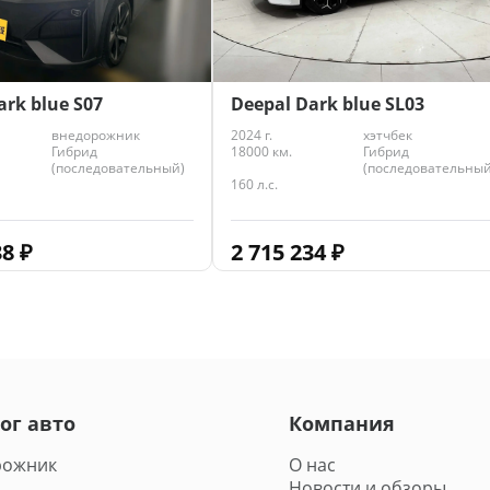
Deepal Dark blue SL03
ark blue S07
2024 г.
хэтчбек
внедорожник
18000 км.
Гибрид
Гибрид
(последовательный
(последовательный)
160 л.с.
2 715 234
₽
38
₽
ог авто
Компания
рожник
О нас
Новости и обзоры