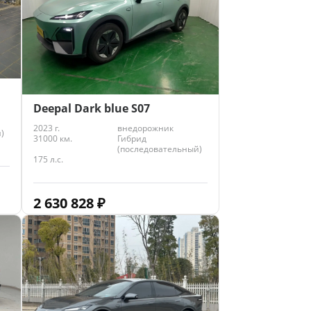
Deepal Dark blue S07
2023 г.
внедорожник
)
31000 км.
Гибрид
(последовательный)
175 л.с.
2 630 828
₽