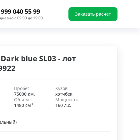
 999 040 55 99
Заказать расчет
дневно с 09:00 до 19:00
Dark blue SL03 - лот
9922
Пробег
Кузов
75000 км.
хэтчбек
Объём
Мощность
3
1480 см
160 л.с.
ельный)