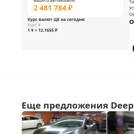
вашего автомобиля :
Т
2 481 784 ₽
У
О
Курс валют ЦБ на сегодня:
О
Курс ¥
1 ¥ = 12.1655 ₽
Еще предложения Deepa