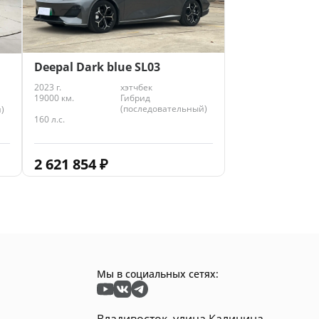
Deepal Dark blue SL03
2023 г.
хэтчбек
19000 км.
Гибрид
(последовательный)
)
160 л.с.
2 621 854
₽
Мы в социальных сетях:
Владивосток, улица Калинина,