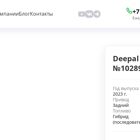
+7
омпании
Блог
Контакты
Еже
Deepal 
№1028
Год выпуска
2023 г.
Привод
Задний
Топливо
Гибрид
(последоват