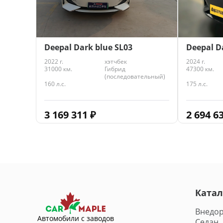
Deepal Dark blue SL03
Deepal D
2022 г.
хэтчбек
2024 г.
31000 км.
Гибрид
47300 км.
(последовательный)
160 л.с.
175 л.с.
3 169 311
₽
2 694 6
Катал
Внедо
Автомобили с заводов
Седан