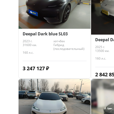
Deepal Dark blue SL03
Deepal D
2023 г.
хэтчбек
31600 км.
Гибрид
2025 г.
(последовательный)
13500 км.
160 л.с.
160 л.с.
3 247 127
₽
2 842 8