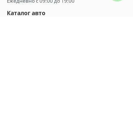
Ежедневно с 09:00 до 19:00
Каталог авто
Внедорожник
Седан
Минивэн
Хэтчбек
Универсал
Компания
О нас
Новости и обзоры
Контакты
Мы в социальных сетях:
Владивосток, улица Калинина, д. 230, офис 8