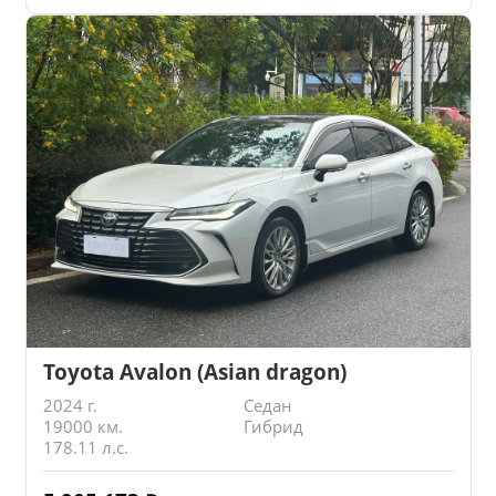
Toyota Avalon (Asian dragon)
2024 г.
Седан
19000 км.
Гибрид
178.11 л.с.