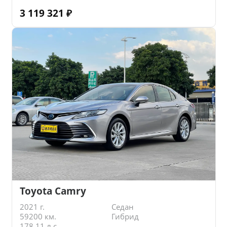
3 119 321
₽
Toyota Camry
2021 г.
Седан
59200 км.
Гибрид
178.11 л.с.