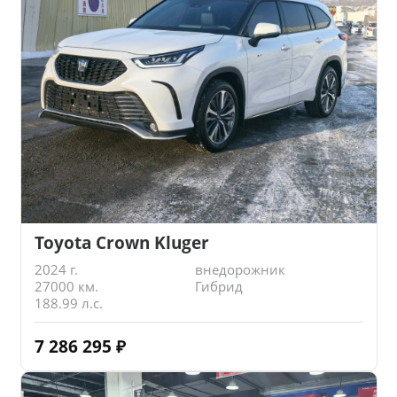
Toyota Crown Kluger
2024 г.
внедорожник
27000 км.
Гибрид
188.99 л.с.
7 286 295
₽