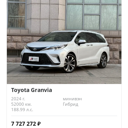
Toyota Granvia
2024 г.
минивэн
52000 км.
Гибрид
188.99 л.с.
7 727 272
₽