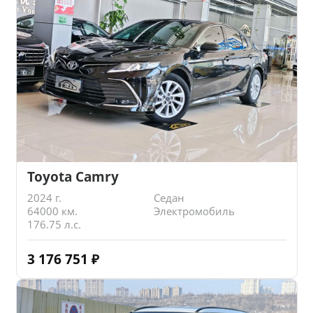
Toyota Camry
2024 г.
Седан
64000 км.
Электромобиль
176.75 л.с.
3 176 751
₽