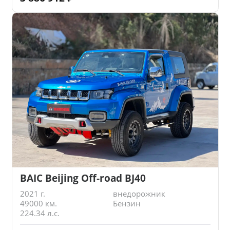
BAIC Beijing Off-road BJ40
2021 г.
внедорожник
49000 км.
Бензин
224.34 л.с.