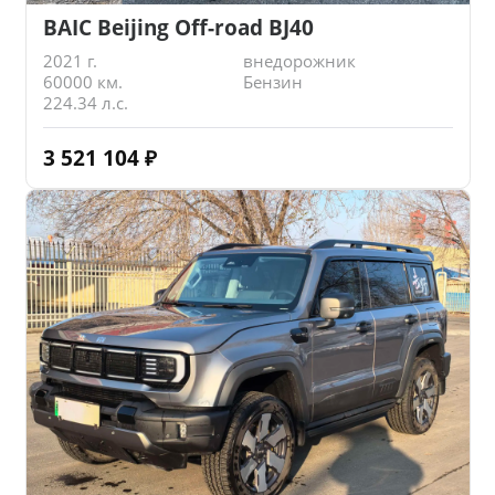
BAIC Beijing Off-road BJ40
2021 г.
внедорожник
60000 км.
Бензин
224.34 л.с.
3 521 104
₽