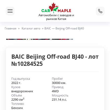
Автомобили с заводов и
рынков Китая
Главная
»
Каталог авто
»
BAIC — Beijing Off-road BJ40
BAIC Beijing Off-road BJ40 - лот
№10284525
Год выпуска
Пробег
2022 г.
30000 км.
Кузов
Привод
внедорожник
4WD
Объём
Мощность
3
2290 см
231.14 л.с.
Топливо
Бензин