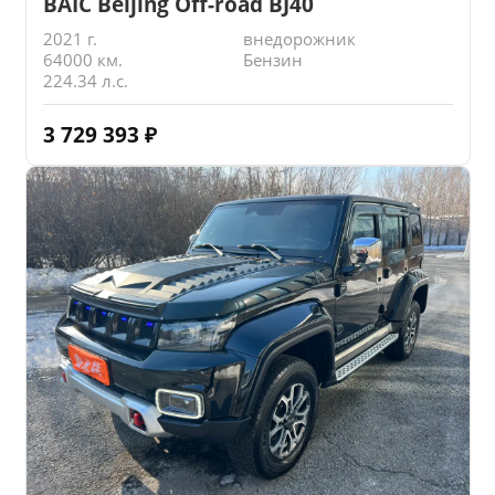
BAIC Beijing Off-road BJ40
2021 г.
внедорожник
64000 км.
Бензин
224.34 л.с.
3 729 393
₽