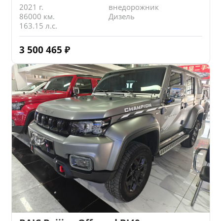
2021 г.
внедорожник
86000 км.
Дизель
163.15 л.с.
3 500 465
₽