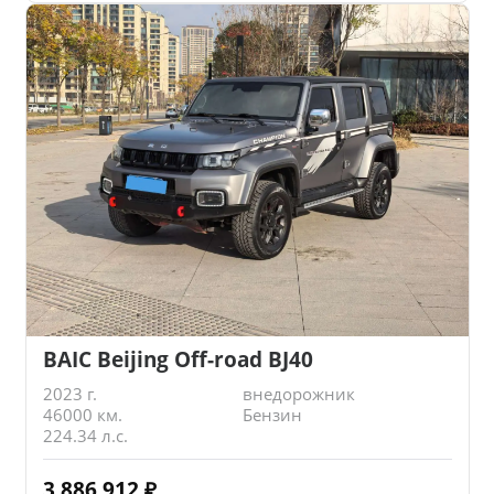
BAIC Beijing Off-road BJ40
2023 г.
внедорожник
46000 км.
Бензин
224.34 л.с.
3 886 912
₽