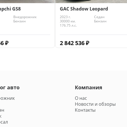
GAC Shadow Leopard
pchi GS8
2023 г.
Седан
Внедорожник
30000 км.
Бензин
Бензин
176.75 л.с.
2 842 536
₽
56
₽
ог авто
Компания
рожник
О нас
Новости и обзоры
эн
Контакты
к
сал