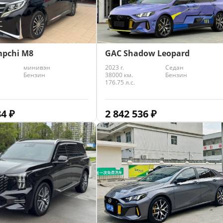
mpchi M8
GAC Shadow Leopard
минивэн
2023 г.
Седан
Бензин
38000 км.
Бензин
176.75 л.с.
84
₽
2 842 536
₽