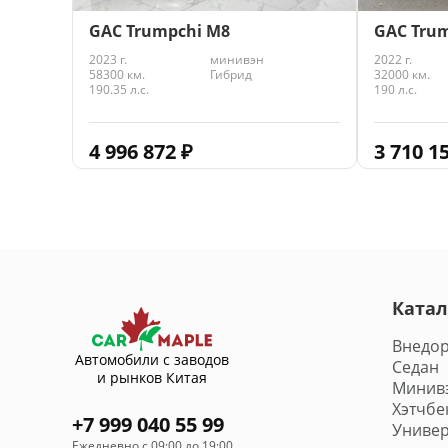
GAC Trumpchi M8
GAC Trum
2023 г.
минивэн
2022 г.
58300 км.
Гибрид
32000 км.
190.35 л.с.
190 л.с.
4 996 872
₽
3 710 1
Катал
Внедо
Автомобили с заводов
Седан
и рынков Китая
Минив
Хэтчбе
+7 999 040 55 99
Универ
Ежедневно с 09:00 до 19:00