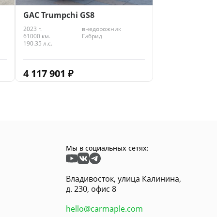
GAC Trumpchi GS8
2023 г.
внедорожник
61000 км.
Гибрид
190.35 л.с.
4 117 901
₽
Мы в социальных сетях:
Владивосток, улица Калинина,
д. 230, офис 8
hello@carmaple.com