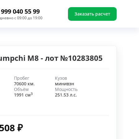
 999 040 55 99
Заказать расчет
дневно с 09:00 до 19:00
umpchi M8 - лот №10283805
Пробег
Кузов
70600 км.
минивэн
Объём
Мощность
3
1991 см
251.53 л.с.
 508
₽