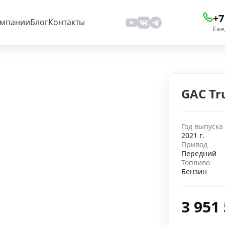
+7
омпании
Блог
Контакты
Еже
GAC Tr
Год выпуска
2021 г.
Привод
Передний
Топливо
Бензин
3 951