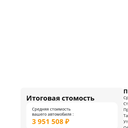
П
Итоговая стомость
Ср
Ст
Средняя стоимость
Пр
вашего автомобиля :
Т
3 951 508 ₽
У
О