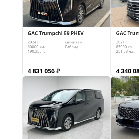
GAC Trumpchi E9 PHEV
GAC Tru
2024 г.
минивэн
2021 г.
60000 км.
Гибрид
85000 км.
190.35 л.с.
251.53 л.с.
4 831 056
₽
4 340 0