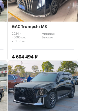
GAC Trumpchi M8
2024 г.
минивэн
40000 км.
Бензин
251.53 л.с.
4 604 494
₽