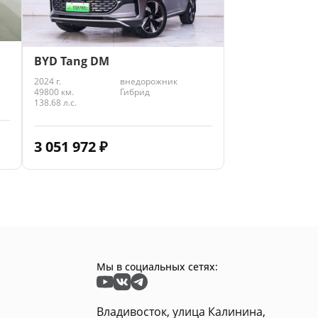
BYD Tang DM
2024 г.
внедорожник
49800 км.
Гибрид
138.68 л.с.
3 051 972
₽
Мы в социальных сетях:
Владивосток, улица Калинина,