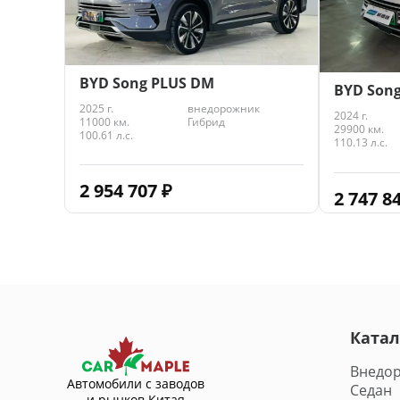
BYD Song PLUS DM
BYD Son
2025 г.
внедорожник
2024 г.
11000 км.
Гибрид
29900 км.
100.61 л.с.
110.13 л.с.
2 954 707
₽
2 747 8
Катал
Внедо
Автомобили с заводов
Седан
и рынков Китая