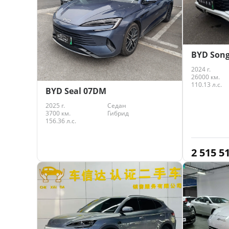
BYD Song
2024 г.
26000 км.
110.13 л.с.
BYD Seal 07DM
2025 г.
Седан
3700 км.
Гибрид
156.36 л.с.
2 515 5
3 648 996
₽