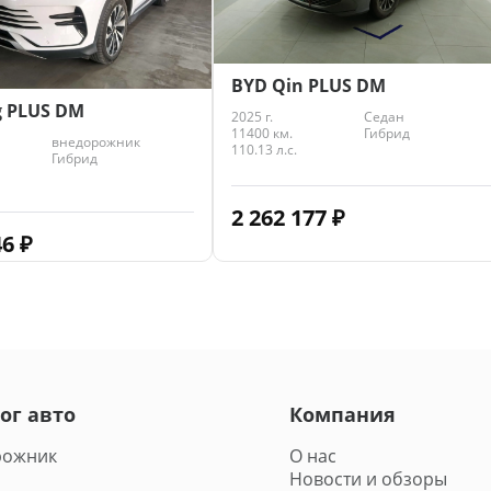
BYD Qin PLUS DM
g PLUS DM
2025 г.
Седан
11400 км.
Гибрид
внедорожник
110.13 л.с.
Гибрид
2 262 177
₽
46
₽
ог авто
Компания
рожник
О нас
Новости и обзоры