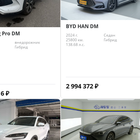
BYD HAN DM
 Pro DM
2024 г.
Седан
25800 км.
Гибрид
внедорожник
138.68 л.с.
Гибрид
2 994 372
₽
16
₽