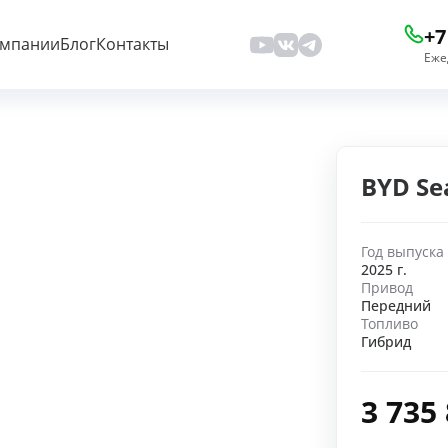
+7
омпании
Блог
Контакты
Еже
BYD Se
Год выпуска
2025 г.
Привод
Передний
Топливо
Гибрид
3 735