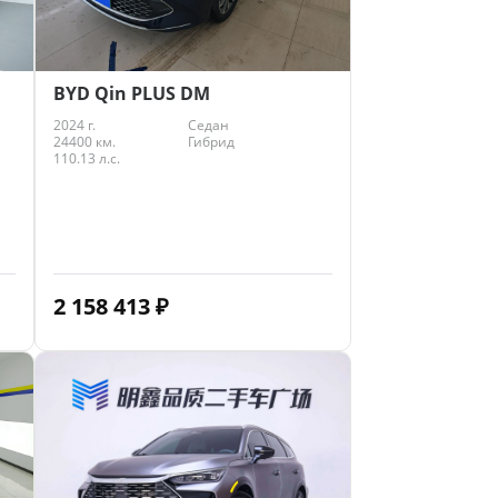
BYD Qin PLUS DM
2024 г.
Седан
24400 км.
Гибрид
110.13 л.с.
2 158 413
₽