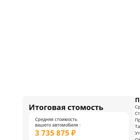
П
Итоговая стомость
Ср
Ст
Средняя стоимость
Пр
вашего автомобиля :
Т
3 735 875 ₽
У
О