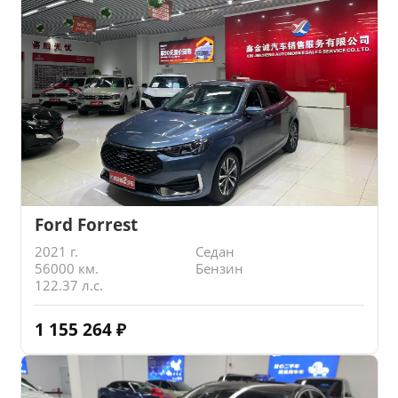
Ford Forrest
2021 г.
Седан
56000 км.
Бензин
122.37 л.с.
1 155 264
₽