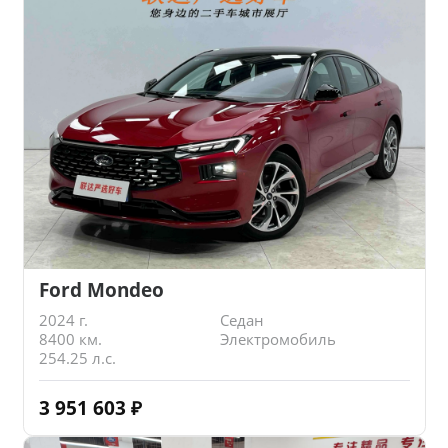
Ford Mondeo
2024 г.
Седан
8400 км.
Электромобиль
254.25 л.с.
3 951 603
₽