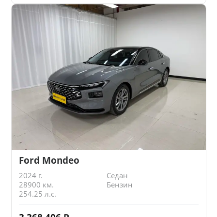
Ford Mondeo
2024 г.
Седан
28900 км.
Бензин
254.25 л.с.