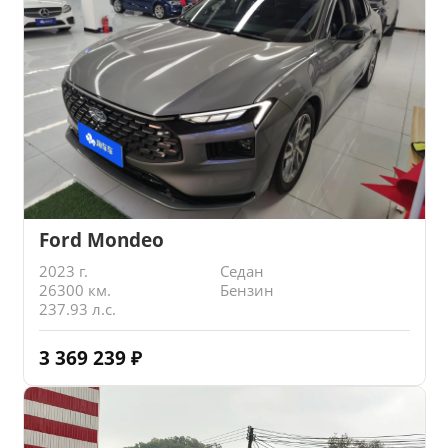
Ford Mondeo
2023 г.
Седан
26300 км.
Бензин
237.93 л.с.
3 369 239
₽