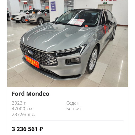
Ford Mondeo
2023 г.
Седан
47000 км.
Бензин
237.93 л.с.
3 236 561
₽