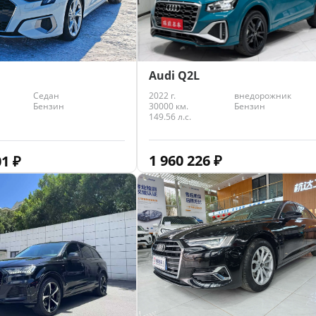
Audi Q2L
2022 г.
внедорожник
Седан
30000 км.
Бензин
Бензин
149.56 л.с.
1 960 226
₽
01
₽