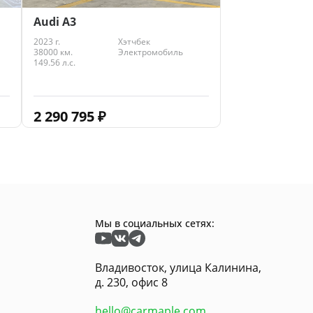
Audi A3
2023 г.
Хэтчбек
38000 км.
Электромобиль
149.56 л.с.
2 290 795
₽
Мы в социальных сетях:
Владивосток, улица Калинина,
д. 230, офис 8
hello@carmaple.com