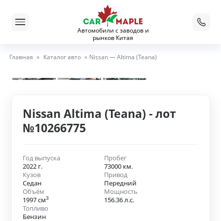
Автомобили с заводов и
рынков Китая
Главная
»
Каталог авто
»
Nissan — Altima (Teana)
Nissan Altima (Teana) - лот
№10266775
Год выпуска
Пробег
2022 г.
73000 км.
Кузов
Привод
Седан
Передний
Объём
Мощность
3
1997 см
156.36 л.с.
Топливо
Бензин