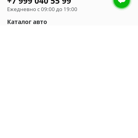
+7 999 040 55 99
Ежедневно с 09:00 до 19:00
Каталог авто
Внедорожник
Седан
Минивэн
Хэтчбек
Универсал
Компания
О нас
Новости и обзоры
Контакты
Мы в социальных сетях:
Владивосток, улица Калинина, д. 230, офис 8