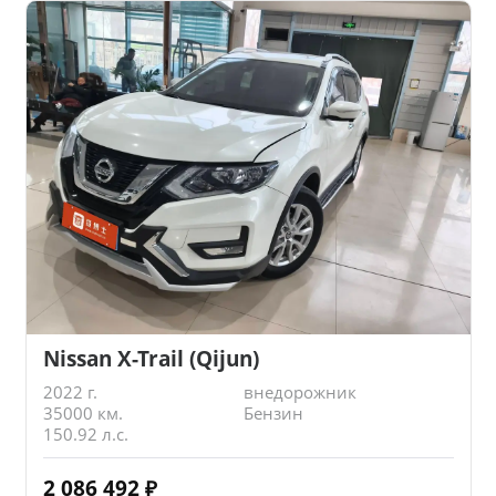
Nissan X-Trail (Qijun)
2022 г.
внедорожник
35000 км.
Бензин
150.92 л.с.
2 086 492
₽