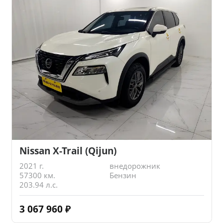
Nissan X-Trail (Qijun)
2021 г.
внедорожник
57300 км.
Бензин
203.94 л.с.
3 067 960
₽