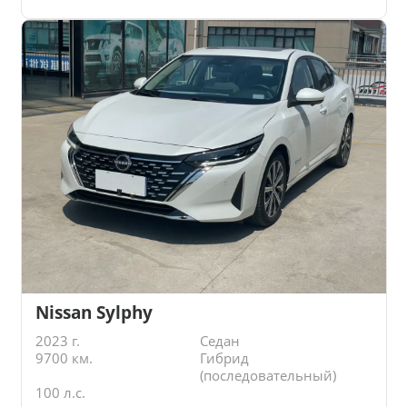
Nissan Sylphy
2023 г.
Седан
9700 км.
Гибрид
(последовательный)
100 л.с.