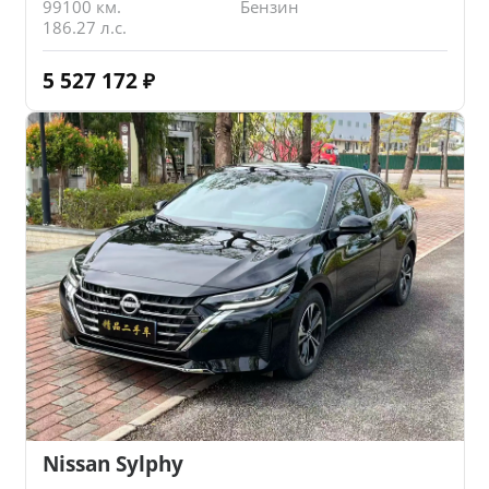
99100 км.
Бензин
186.27 л.с.
5 527 172
₽
Nissan Sylphy