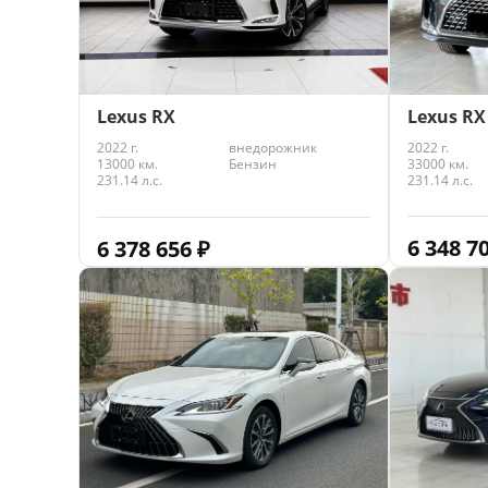
Lexus RX
Lexus RX
2022 г.
2022 г.
внедорожник
33000 км.
13000 км.
Бензин
231.14 л.с.
231.14 л.с.
6 348 7
6 378 656
₽