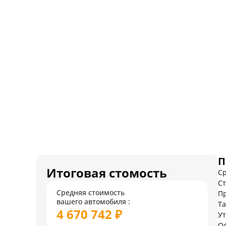
П
Итоговая стомость
Ср
Ст
Средняя стоимость
Пр
вашего автомобиля :
Т
4 670 742 ₽
У
О