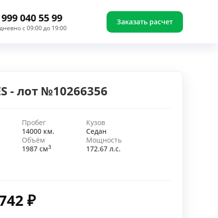
 999 040 55 99
Заказать расчет
дневно с 09:00 до 19:00
ES - лот №10266356
Пробег
Кузов
14000 км.
Седан
Объём
Мощность
3
1987 см
172.67 л.с.
 742
₽