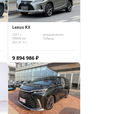
Lexus RX
2021 г.
внедорожник
50000 км.
Гибрид
262.41 л.с.
9 894 986
₽