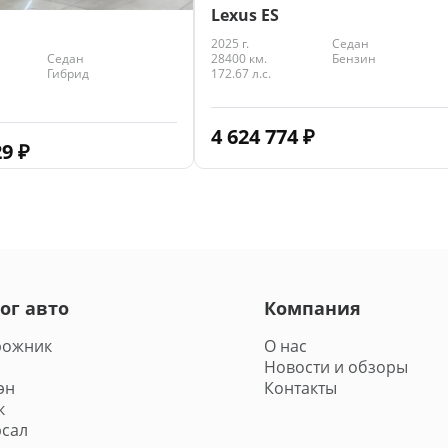
Lexus ES
2025 г.
Седан
Седан
28400 км.
Бензин
Гибрид
172.67 л.с.
4 624 774
₽
29
₽
ог авто
Компания
рожник
О нас
Новости и обзоры
эн
Контакты
к
сал