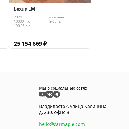
Lexus LM
2024 г.
минивэн
10000 км.
Гибрид
190.35 л.с.
25 154 669
₽
Мы в социальных сетях:
Владивосток, улица Калинина,
д. 230, офис 8
hello@carmaple.com