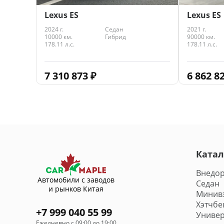
Lexus ES
Lexus ES
2021 г.
2024 г.
Седан
90000 км.
10000 км.
Гибрид
178.11 л.с.
178.11 л.с.
6 862 8
7 310 873
₽
Катал
Внедо
Автомобили с заводов
Седан
и рынков Китая
Минив
Хэтчбе
+7 999 040 55 99
Универ
Ежедневно с 09:00 до 19:00