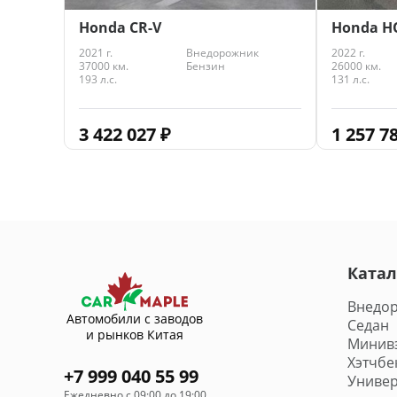
Honda CR-V
Honda H
2021 г.
Внедорожник
2022 г.
37000 км.
Бензин
26000 км.
193 л.с.
131 л.с.
3 422 027
₽
1 257 7
Катал
Внедо
Автомобили с заводов
Седан
и рынков Китая
Минив
Хэтчбе
+7 999 040 55 99
Универ
Ежедневно с 09:00 до 19:00