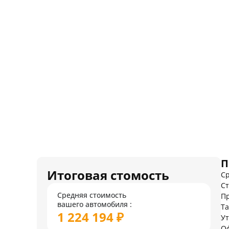
П
Итоговая стомость
Ср
Ст
Средняя стоимость
Пр
вашего автомобиля :
Т
1 224 194 ₽
У
О