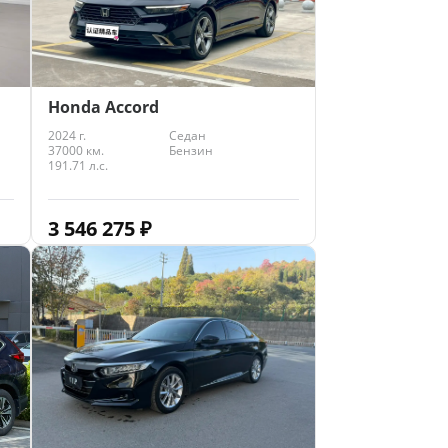
Honda Accord
2024 г.
Седан
37000 км.
Бензин
191.71 л.с.
3 546 275
₽