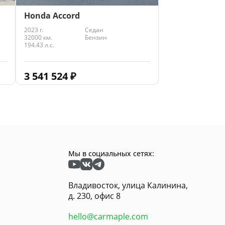
Honda Accord
2023 г.
Седан
32000 км.
Бензин
194.43 л.с.
3 541 524
₽
Мы в социальных сетях:
Владивосток, улица Калинина,
д. 230, офис 8
hello@carmaple.com