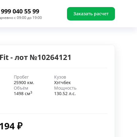
 999 040 55 99
Заказать расчет
дневно с 09:00 до 19:00
Fit - лот №10264121
Пробег
Кузов
25900 км.
Хэтчбек
Объём
Мощность
3
1498 см
130.52 л.с.
 194
₽