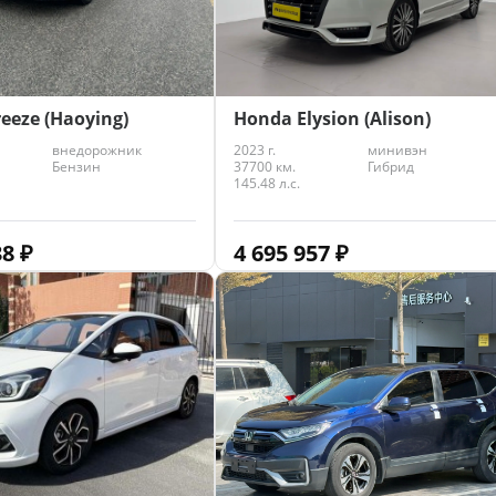
Honda Elysion (Alison)
eeze (Haoying)
2023 г.
минивэн
внедорожник
37700 км.
Гибрид
Бензин
145.48 л.с.
4 695 957
₽
38
₽