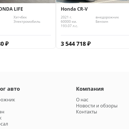
ONDA LIFE
Honda CR-V
Хэтчбек
2021 г.
внедорожник
Электромобиль
60000 км.
Бензин
193.07 л.с.
80
₽
3 544 718
₽
ог авто
Компания
рожник
О нас
Новости и обзоры
эн
Контакты
к
сал