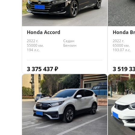
Honda Accord
Honda Br
2022 г.
Седан
2022 г.
55000 км.
Бензин
65000 км.
194 л.с.
193.07 л.с.
3 375 437
₽
3 519 3