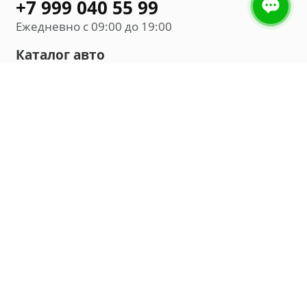
+7 999 040 55 99
Ежедневно с 09:00 до 19:00
Каталог авто
Внедорожник
Седан
Минивэн
Хэтчбек
Универсал
Компания
О нас
Новости и обзоры
Контакты
Мы в социальных сетях: