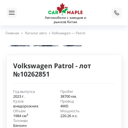
Автомобили с заводов и
рынков Китая
Главная
»
Каталог авто
»
Volkswagen — Patrol
Volkswagen Patrol - лот
№10262851
Год выпуска
Пробег
2023 г.
38700 км.
Кузов
Привод
внедорожник
4WD
Объём
Мощность
3
1984 см
220.26 л.с.
Топливо
Бензин