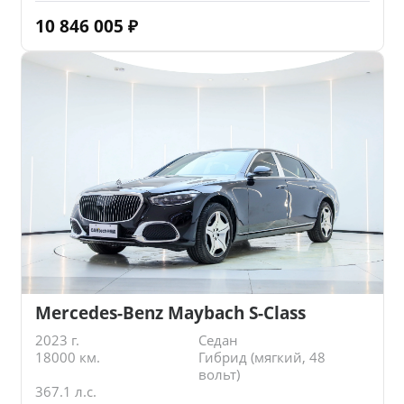
10 846 005
₽
Mercedes-Benz Maybach S-Class
2023 г.
Седан
18000 км.
Гибрид (мягкий, 48
вольт)
367.1 л.с.