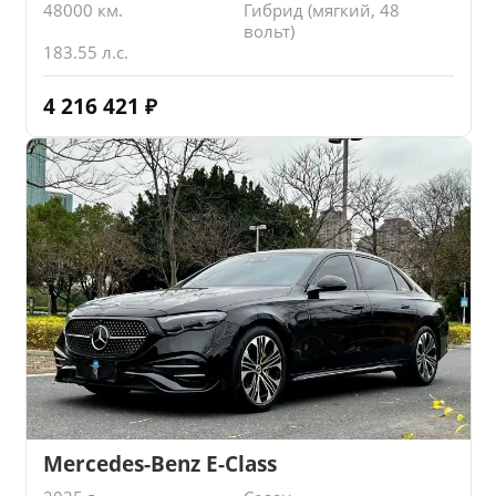
48000 км.
Гибрид (мягкий, 48
вольт)
183.55 л.с.
4 216 421
₽
Mercedes-Benz E-Class