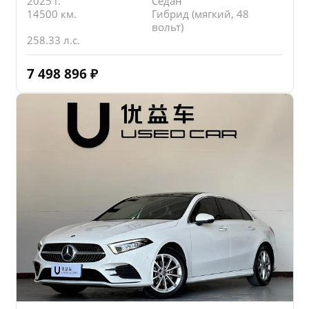
2025 г.
Седан
14500 км.
Гибрид (мягкий, 48
вольт)
258.33 л.с.
7 498 896
₽