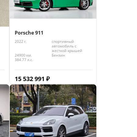
Porsche 911
2022 г.
спортивный
автомобиль с
жесткой крышей
24900 км.
Бензин
384.77 л.с.
15 532 991
₽