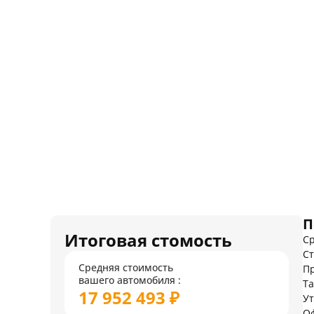
П
Итоговая стомость
Ср
Ст
Средняя стоимость
Пр
вашего автомобиля :
Т
17 952 493 ₽
У
О