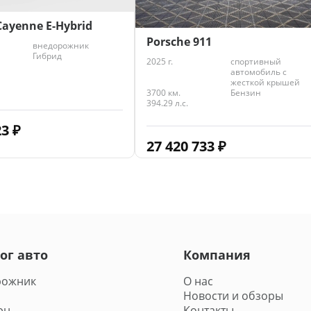
Cayenne E-Hybrid
Porsche 911
внедорожник
Гибрид
2025 г.
спортивный
автомобиль с
жесткой крышей
3700 км.
Бензин
394.29 л.с.
23
₽
27 420 733
₽
ог авто
Компания
рожник
О нас
Новости и обзоры
эн
Контакты