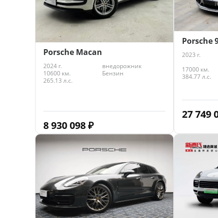
Porsche 
Porsche Macan
2023 г.
2024 г.
внедорожник
17000 км.
10600 км.
Бензин
384.77 л.с.
265.13 л.с.
27 749 
8 930 098
₽