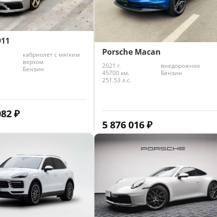
911
Porsche Macan
кабриолет с мягким
верхом
2021 г.
внедорожник
Бензин
45700 км.
Бензин
251.53 л.с.
082
₽
5 876 016
₽