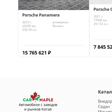
Porsche 
Porsche Panamera
2021 г.
77000 км.
2023 г.
универсал
251.53 л.с.
26200 км.
Бензин
330.39 л.с.
7 845 5
15 765 621
₽
Катал
Внедо
Автомобили с заводов
Седан
и рынков Китая
Минив