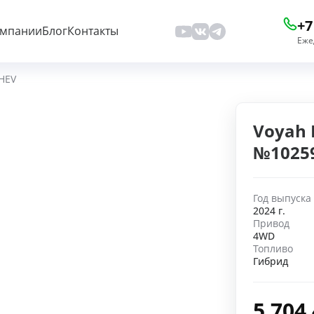
+7
омпании
Блог
Контакты
Еже
HEV
Voyah 
№1025
Год выпуска
2024 г.
Привод
4WD
Топливо
Гибрид
5 704