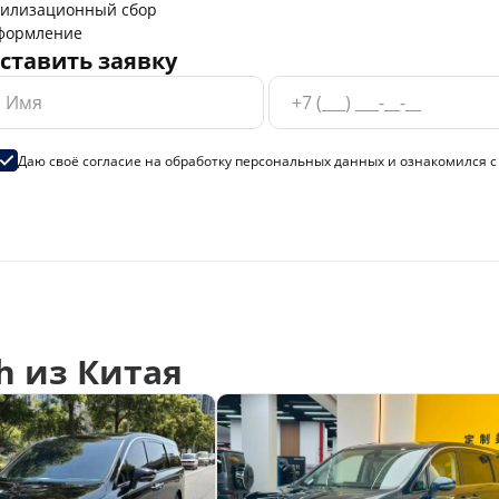
тилизационный сбор
формление
ставить заявку
Даю своё согласие на
обработку персональных данных
и ознакомился 
h из Китая