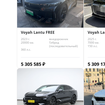
Voyah Lantu FREE
Voyah La
2023 г.
внедорожник
2025 г.
20000 км.
Гибрид
7000 км.
(последовательный)
150 л.с.
360 л.с.
5 305 585
₽
5 309 1