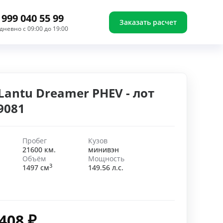
 999 040 55 99
Заказать расчет
дневно с 09:00 до 19:00
Lantu Dreamer PHEV - лот
9081
Пробег
Кузов
21600 км.
минивэн
Объём
Мощность
3
1497 см
149.56 л.с.
 408
₽