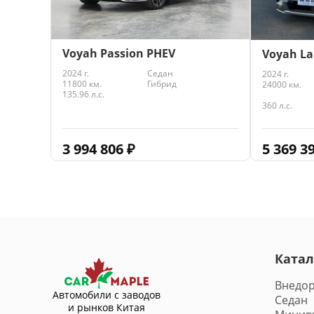
Voyah Passion PHEV
Voyah La
2024 г.
Седан
2024 г.
11800 км.
Гибрид
24000 км.
135.96 л.с.
360 л.с.
3 994 806
₽
5 369 3
Катал
Внедо
Автомобили с заводов
Седан
и рынков Китая