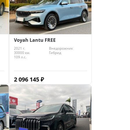
Voyah Lantu FREE
2021 г.
Внедорожник
30000 км.
Гибрид
109 л.с.
2 096 145
₽