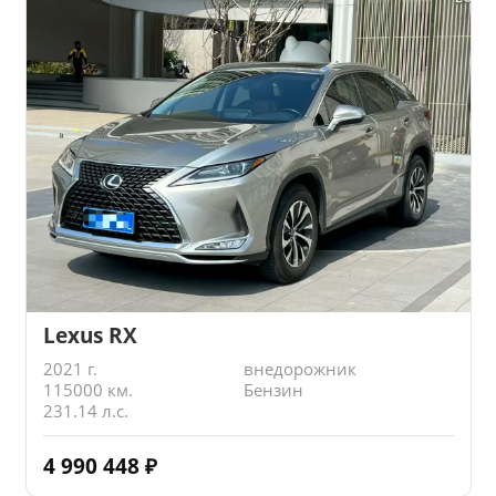
Lexus RX
2021 г.
внедорожник
115000 км.
Бензин
231.14 л.с.
4 990 448
₽