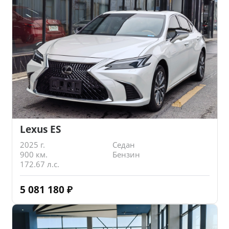
Lexus ES
2025 г.
Седан
900 км.
Бензин
172.67 л.с.
5 081 180
₽