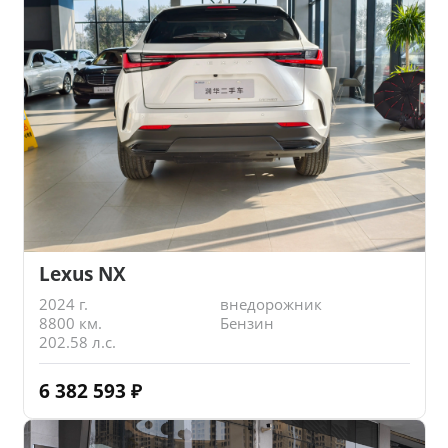
Lexus NX
2024 г.
внедорожник
8800 км.
Бензин
202.58 л.с.
6 382 593
₽