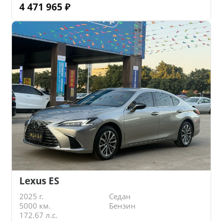
4 471 965
₽
Lexus ES
2025 г.
Седан
5000 км.
Бензин
172.67 л.с.