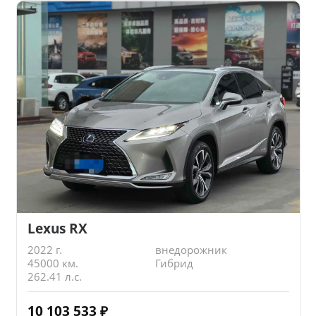
Lexus RX
2022 г.
внедорожник
45000 км.
Гибрид
262.41 л.с.
10 103 533
₽