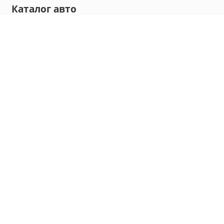
Каталог авто
Внедорожник
Седан
Минивэн
Хэтчбек
Универсал
Компания
О нас
Новости и обзоры
Контакты
Мы в социальных сетях:
Владивосток, улица Калинина, д. 230, офис 8
hello@carmaple.com