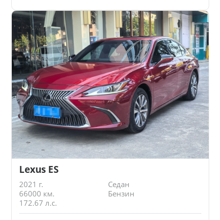
Lexus ES
2021 г.
Седан
66000 км.
Бензин
172.67 л.с.