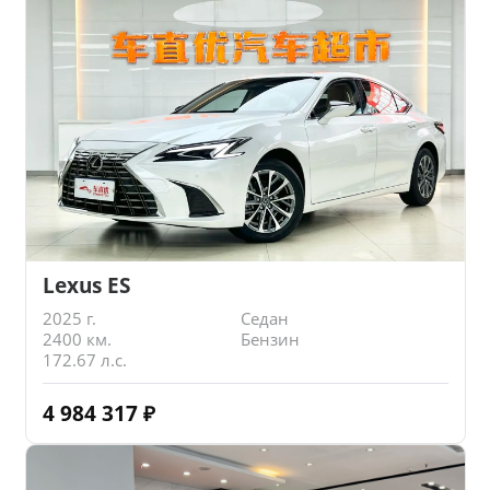
Lexus ES
2025 г.
Седан
2400 км.
Бензин
172.67 л.с.
4 984 317
₽