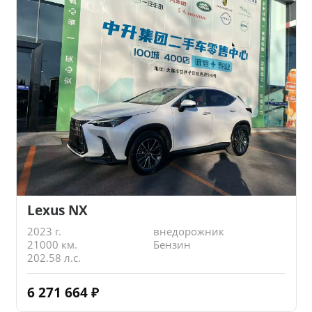
Lexus NX
2023 г.
внедорожник
21000 км.
Бензин
202.58 л.с.
6 271 664
₽