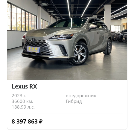
Lexus RX
2023 г.
внедорожник
36600 км.
Гибрид
188.99 л.с.
8 397 863
₽