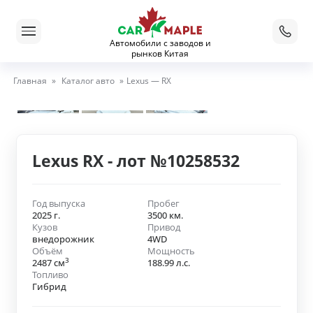
Автомобили с заводов и
рынков Китая
Главная
»
Каталог авто
»
Lexus — RX
Lexus RX - лот №10258532
Год выпуска
Пробег
2025 г.
3500 км.
Кузов
Привод
внедорожник
4WD
Объём
Мощность
3
2487 см
188.99 л.с.
Топливо
Гибрид