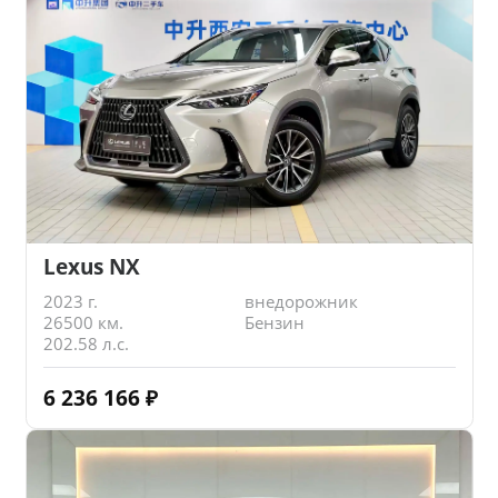
Lexus NX
2023 г.
внедорожник
26500 км.
Бензин
202.58 л.с.
6 236 166
₽