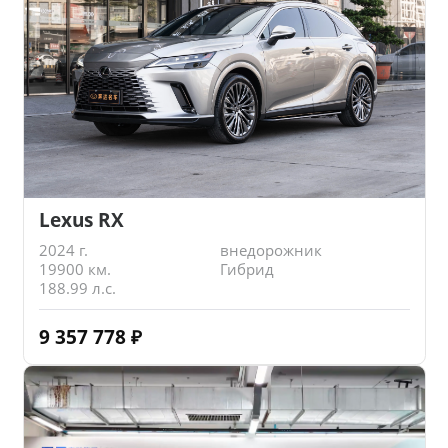
Lexus RX
2024 г.
внедорожник
19900 км.
Гибрид
188.99 л.с.
9 357 778
₽