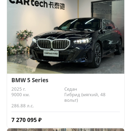
BMW 5 Series
2025 г.
Седан
9000 км.
Гибрид (мягкий, 48
вольт)
286.88 л.с.
7 270 095
₽