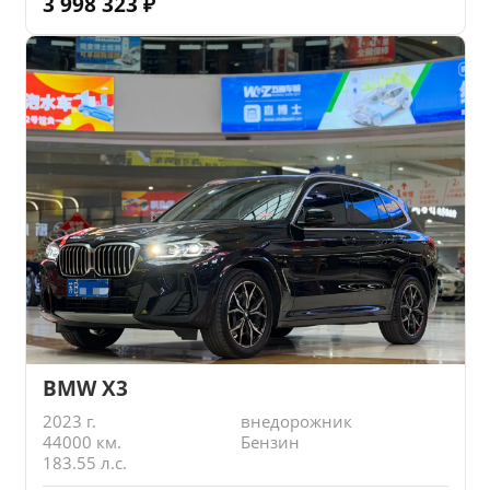
3 998 323
₽
BMW X3
2023 г.
внедорожник
44000 км.
Бензин
183.55 л.с.