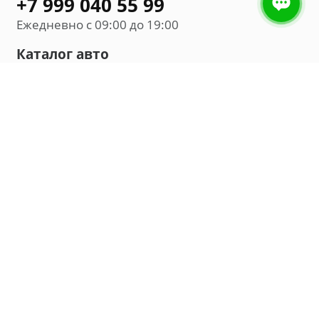
+7 999 040 55 99
Ежедневно с 09:00 до 19:00
Каталог авто
Внедорожник
Седан
Минивэн
Хэтчбек
Универсал
Компания
О нас
Новости и обзоры
Контакты
Мы в социальных сетях:
Владивосток, улица Калинина, д. 230, офис 8