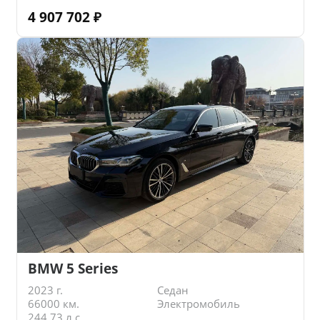
4 907 702
₽
BMW 5 Series
2023 г.
Седан
66000 км.
Электромобиль
244.73 л.с.