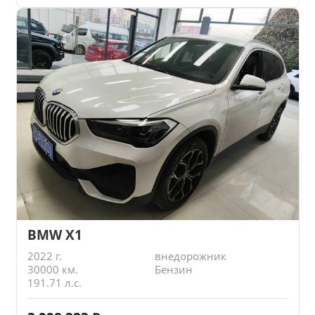
BMW X1
2022 г.
внедорожник
30000 км.
Бензин
191.71 л.с.