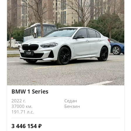
BMW 1 Series
2022 г.
Седан
37000 км.
Бензин
191.71 л.с.
3 446 154
₽