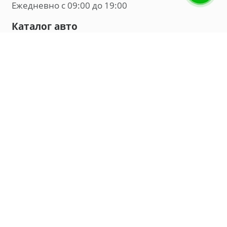
Ежедневно с 09:00 до 19:00
Каталог авто
Внедорожник
Седан
Минивэн
Хэтчбек
Универсал
Компания
О нас
Новости и обзоры
Контакты
Мы в социальных сетях:
Владивосток, улица Калинина, д. 230, офис 8