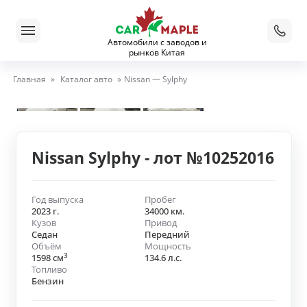
Автомобили с заводов и
рынков Китая
Главная
»
Каталог авто
»
Nissan — Sylphy
Nissan Sylphy - лот №10252016
Год выпуска
Пробег
2023 г.
34000 км.
Кузов
Привод
Седан
Передний
Объём
Мощность
3
1598 см
134.6 л.с.
Топливо
Бензин