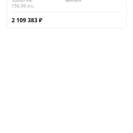
50000 км.
Бензин
156.36 л.с.
2 109 383
₽