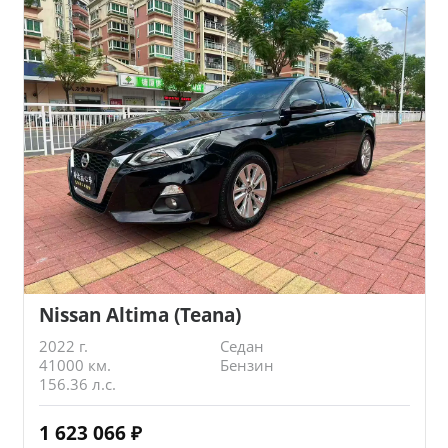
Nissan Altima (Teana)
2022 г.
Седан
41000 км.
Бензин
156.36 л.с.
1 623 066
₽