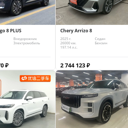
ggo 8 PLUS
Chery Arrizo 8
Внедорожник
2025 г.
Седан
Электромобиль
26000 км.
Бензин
197.14 л.с.
70
₽
2 744 123
₽