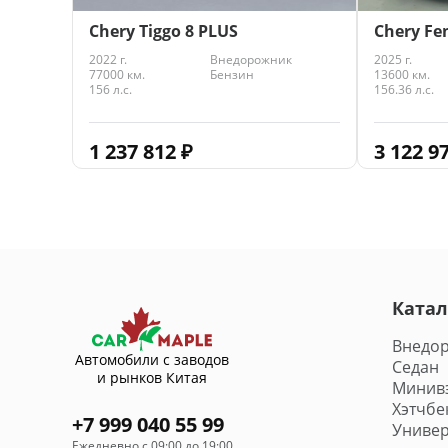
Chery Tiggo 8 PLUS
Chery Fe
2022 г.
Внедорожник
2025 г.
77000 км.
Бензин
13600 км.
156 л.с.
156.36 л.с.
1 237 812
₽
3 122 9
Катал
Внедо
Автомобили с заводов
Седан
и рынков Китая
Минив
Хэтчбе
+7 999 040 55 99
Универ
Ежедневно с 09:00 до 19:00