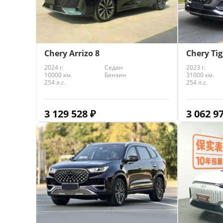
Chery Arrizo 8
Chery Ti
2024 г.
Седан
2023 г.
10000 км.
Бензин
31000 км.
254 л.с.
254 л.с.
3 129 528
₽
3 062 9