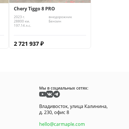
Chery Tiggo 8 PRO
2023 г.
внедорожник
28800 км.
Бензин
197.14 л.с.
2 721 937
₽
Мы в социальных сетях:
Владивосток, улица Калинина,
д. 230, офис 8
hello@carmaple.com