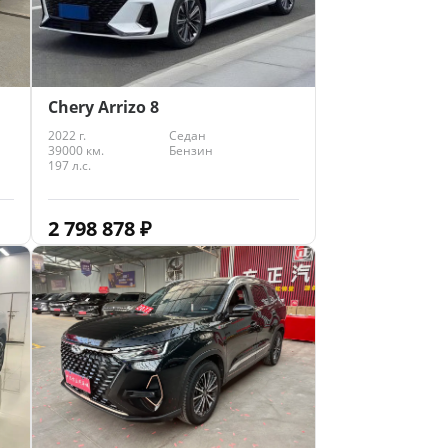
Chery Arrizo 8
2022 г.
Седан
39000 км.
Бензин
197 л.с.
2 798 878
₽