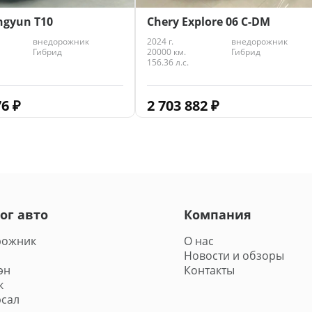
ngyun T10
Chery Explore 06 C-DM
внедорожник
2024 г.
внедорожник
Гибрид
20000 км.
Гибрид
156.36 л.с.
76
₽
2 703 882
₽
ог авто
Компания
рожник
О нас
Новости и обзоры
эн
Контакты
к
сал