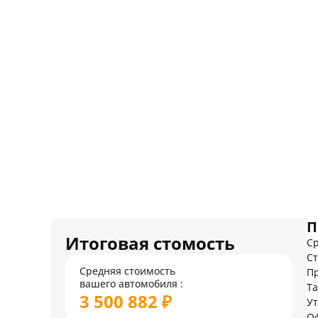
П
Итоговая стомость
Ср
Ст
Средняя стоимость
Пр
вашего автомобиля :
Т
3 500 882 ₽
У
О