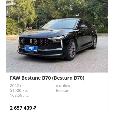
FAW Bestune B70 (Besturn B70)
2022 г.
хэтчбек
51000 км.
Бензин
168.59 л.с.
2 657 439
₽