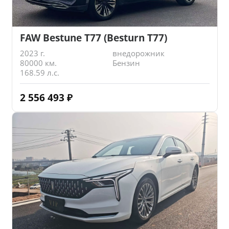
FAW Bestune T77 (Besturn T77)
2023 г.
внедорожник
80000 км.
Бензин
168.59 л.с.
2 556 493
₽