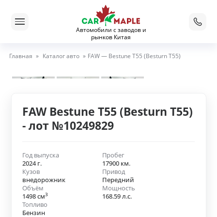
Автомобили с заводов и
рынков Китая
Главная
»
Каталог авто
»
FAW — Bestune T55 (Besturn T55)
FAW Bestune T55 (Besturn T55)
- лот №10249829
Год выпуска
Пробег
2024 г.
17900 км.
Кузов
Привод
внедорожник
Передний
Объём
Мощность
3
1498 см
168.59 л.с.
Топливо
Бензин