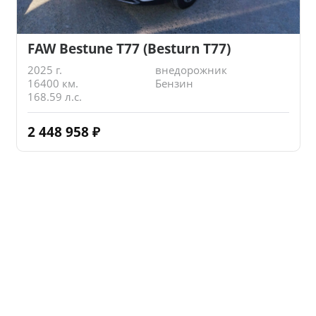
FAW Bestune T77 (Besturn T77)
2025 г.
внедорожник
16400 км.
Бензин
168.59 л.с.
2 448 958
₽