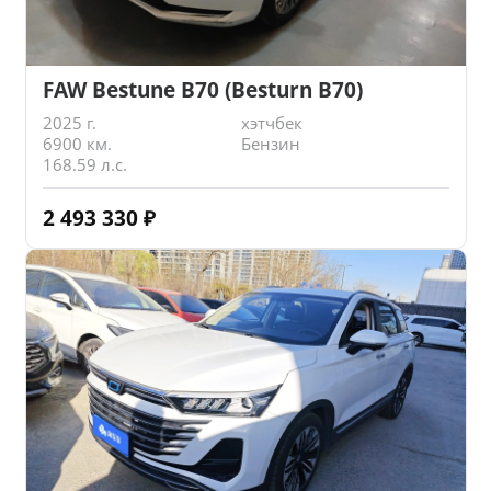
FAW Bestune B70 (Besturn B70)
2025 г.
хэтчбек
6900 км.
Бензин
168.59 л.с.
2 493 330
₽