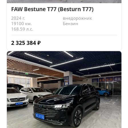
FAW Bestune T77 (Besturn T77)
2024 г.
внедорожник
19100 км.
Бензин
168.59 л.с.
2 325 384
₽