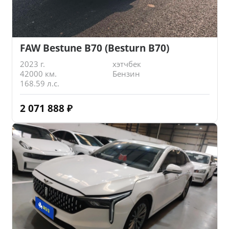
FAW Bestune B70 (Besturn B70)
2023 г.
хэтчбек
42000 км.
Бензин
168.59 л.с.
2 071 888
₽