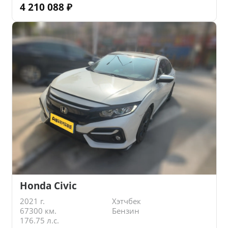
4 210 088
₽
Honda Civic
2021 г.
Хэтчбек
67300 км.
Бензин
176.75 л.с.