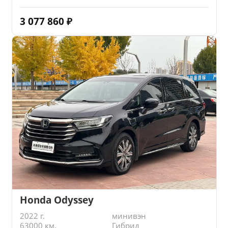
3 077 860
₽
Honda Odyssey
2022 г.
минивэн
63000 км.
Гибрид