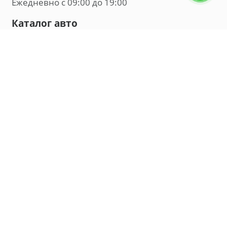
Ежедневно с 09:00 до 19:00
Каталог авто
Внедорожник
Седан
Минивэн
Хэтчбек
Универсал
Компания
О нас
Новости и обзоры
Контакты
Мы в социальных сетях:
Владивосток, улица Калинина, д. 230, офис 8