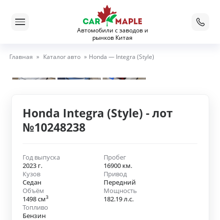
Автомобили с заводов и
рынков Китая
Главная
»
Каталог авто
»
Honda — Integra (Style)
Honda Integra (Style) - лот
№10248238
Год выпуска
Пробег
2023 г.
16900 км.
Кузов
Привод
Седан
Передний
Объём
Мощность
3
1498 см
182.19 л.с.
Топливо
Бензин