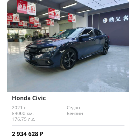
Honda Civic
2021 г.
Седан
89000 км.
Бензин
176.75 л.с.
2 934 628
₽