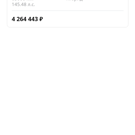
145.48 л.с.
4 264 443
₽