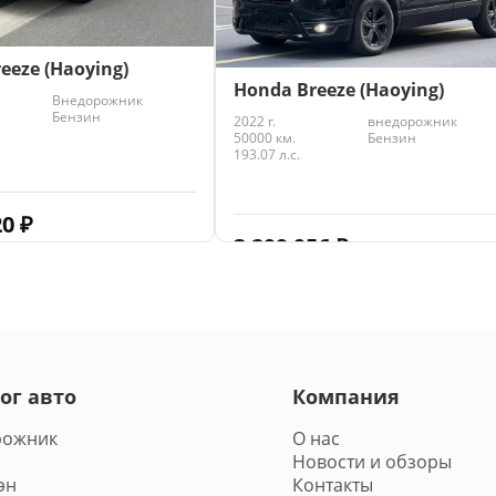
eeze (Haoying)
Honda Breeze (Haoying)
Внедорожник
Бензин
2022 г.
внедорожник
50000 км.
Бензин
193.07 л.с.
20
₽
3 299 956
₽
ог авто
Компания
рожник
О нас
Новости и обзоры
эн
Контакты