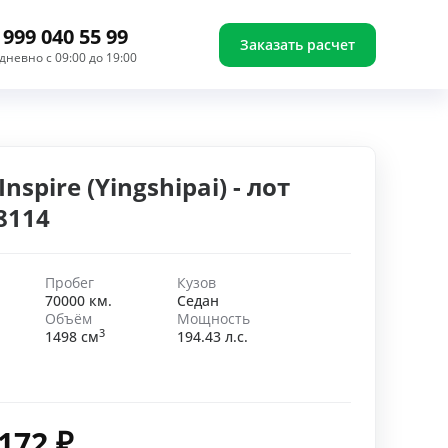
 999 040 55 99
Заказать расчет
дневно с 09:00 до 19:00
nspire (Yingshipai) - лот
8114
Пробег
Кузов
70000 км.
Седан
Объём
Мощность
3
1498 см
194.43 л.с.
 172
₽