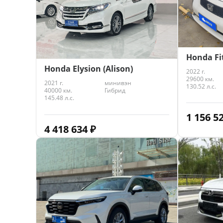
Honda Fi
Honda Elysion (Alison)
2022 г.
29600 км.
2021 г.
минивэн
130.52 л.с.
40000 км.
Гибрид
145.48 л.с.
1 156 5
4 418 634
₽