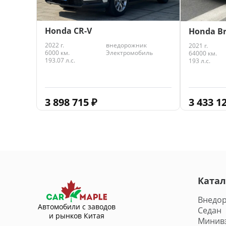
Honda CR-V
Honda Br
2022 г.
внедорожник
2021 г.
6000 км.
Электромобиль
64000 км.
193.07 л.с.
193 л.с.
3 898 715
₽
3 433 1
Катал
Внедо
Автомобили с заводов
Седан
и рынков Китая
Минив