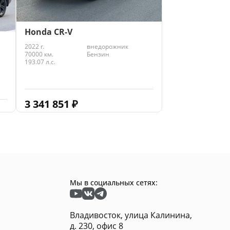
Honda CR-V
2022 г.
внедорожник
70000 км.
Бензин
193.07 л.с.
3 341 851
₽
Мы в социальных сетях:
Владивосток, улица Калинина,
д. 230, офис 8