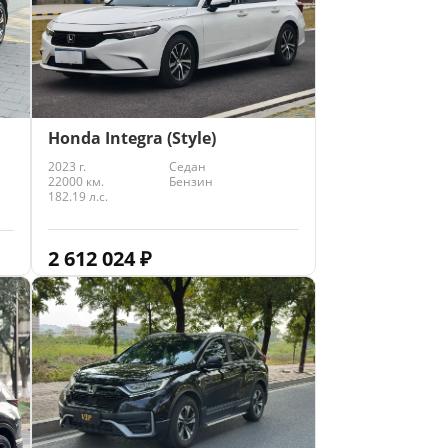
Honda Integra (Style)
2023 г.
Седан
22000 км.
Бензин
182.19 л.с.
2 612 024
₽