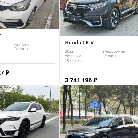
t
Honda CR-V
Хэтчбек
Бензин
2022 г.
внедорожник
56000 км.
Бензин
193.07 л.с.
27
₽
3 741 196
₽