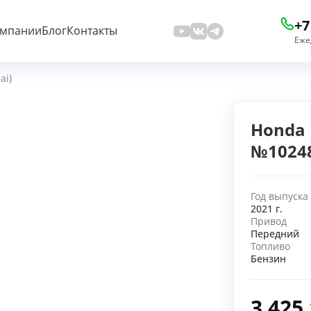
+7
омпании
Блог
Контакты
Еже
ai)
Honda I
№1024
Год выпуска
2021 г.
Привод
Передний
Топливо
Бензин
3 425