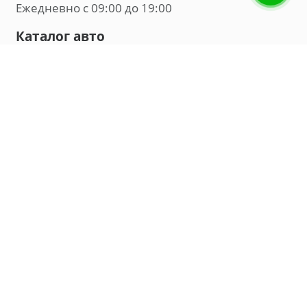
Ежедневно с 09:00 до 19:00
Каталог авто
Внедорожник
Седан
Минивэн
Хэтчбек
Универсал
Компания
О нас
Новости и обзоры
Контакты
Мы в социальных сетях:
Владивосток, улица Калинина, д. 230, офис 8