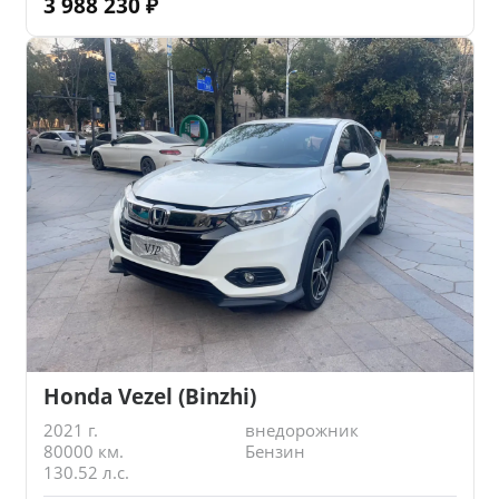
3 988 230
₽
Honda Vezel (Binzhi)
2021 г.
внедорожник
80000 км.
Бензин
130.52 л.с.