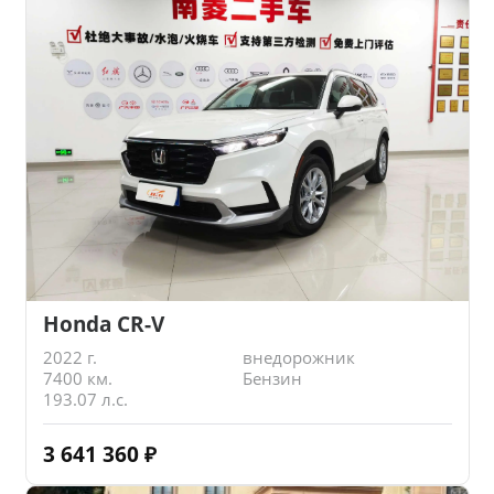
Honda CR-V
2022 г.
внедорожник
7400 км.
Бензин
193.07 л.с.
3 641 360
₽