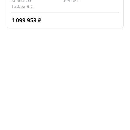
30300 км.
Бензин
130.52 л.с.
1 099 953
₽