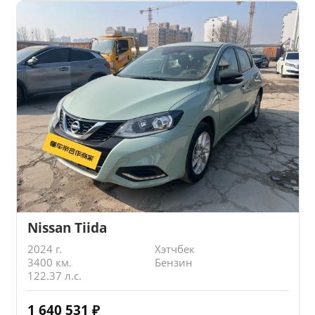
Nissan Tiida
2024 г.
Хэтчбек
3400 км.
Бензин
122.37 л.с.
1 640 531
₽