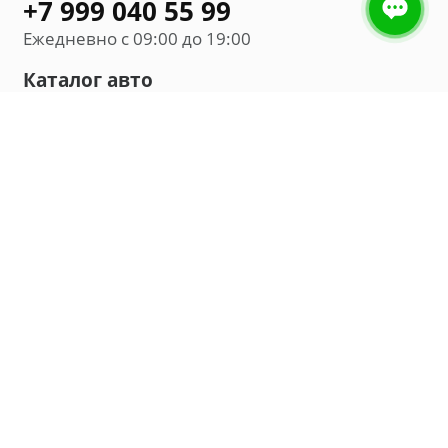
+7 999 040 55 99
Ежедневно с 09:00 до 19:00
Каталог авто
Внедорожник
Седан
Минивэн
Хэтчбек
Универсал
Компания
О нас
Новости и обзоры
Контакты
Мы в социальных сетях: