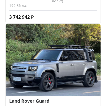
вольт)
199.86 л.с.
3 742 942
₽
Land Rover Guard