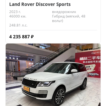
Land Rover Discover Sports
2023 г.
внедорожник
46000 км.
Гибрид (мягкий, 48
вольт)
248.81 л.с.
4 235 887
₽