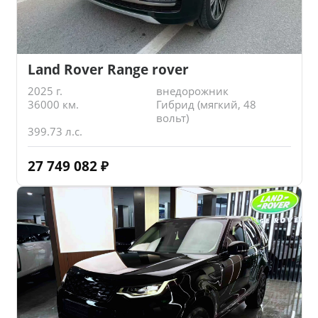
Land Rover Range rover
2025 г.
внедорожник
36000 км.
Гибрид (мягкий, 48
вольт)
399.73 л.с.
27 749 082
₽