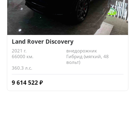
Land Rover Discovery
2021 г.
внедорожник
66000 км.
Гибрид (мягкий, 48
вольт)
360.3 л.с.
9 614 522
₽