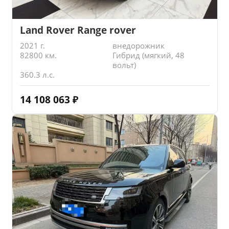
Land Rover Range rover
2021 г.
внедорожник
82800 км.
Гибрид (мягкий, 48
вольт)
360.3 л.с.
14 108 063
₽