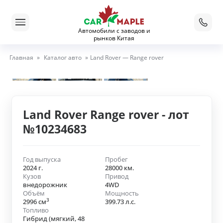
Автомобили с заводов и
рынков Китая
Главная
»
Каталог авто
»
Land Rover — Range rover
Land Rover Range rover - лот
№10234683
Год выпуска
Пробег
2024 г.
28000 км.
Кузов
Привод
внедорожник
4WD
Объём
Мощность
3
2996 см
399.73 л.с.
Топливо
Гибрид (мягкий, 48