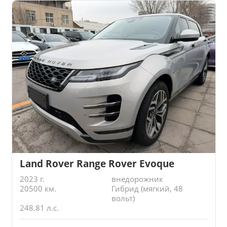
Land Rover Range Rover Evoque
2023 г.
внедорожник
20500 км.
Гибрид (мягкий, 48
вольт)
248.81 л.с.