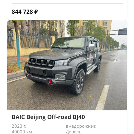
844 728
₽
BAIC Beijing Off-road BJ40
2023 г.
внедорожник
40000 км.
Дизель