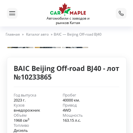
Автомобили с заводов и
рынков Китая
Главная
»
Каталог авто
»
BAIC — Beijing Off-road BJ40
BAIC Beijing Off-road BJ40 - лот
№10233865
Год выпуска
Пробег
2023 г.
40000 км.
Кузов
Привод
внедорожник
4WD
Объём
Мощность
3
1968 см
163.15 л.с.
Топливо
Дизель