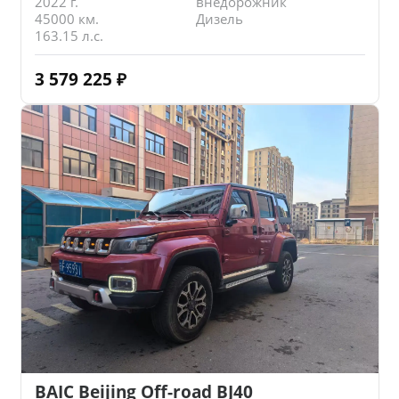
2022 г.
внедорожник
45000 км.
Дизель
163.15 л.с.
3 579 225
₽
BAIC Beijing Off-road BJ40