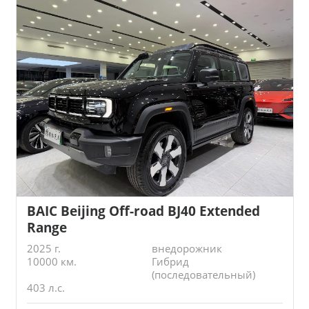
BAIC Beijing Off-road BJ40 Extended
Range
2025 г.
внедорожник
10000 км.
Гибрид
(последовательный)
403 л.с.