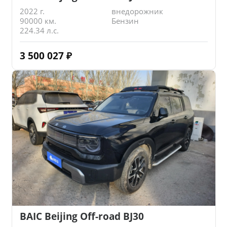
2022 г.
внедорожник
90000 км.
Бензин
224.34 л.с.
3 500 027
₽
BAIC Beijing Off-road BJ30