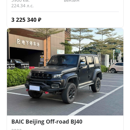
224.34 л.с.
3 225 340
₽
BAIC Beijing Off-road BJ40