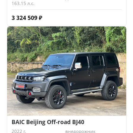
163.15 л.с.
3 324 509
₽
BAIC Beijing Off-road BJ40
2022 г.
внедорожник