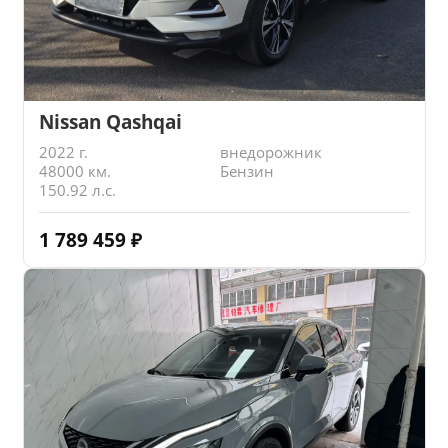
Nissan Qashqai
2022 г.
внедорожник
48000 км.
Бензин
150.92 л.с.
1 789 459
₽