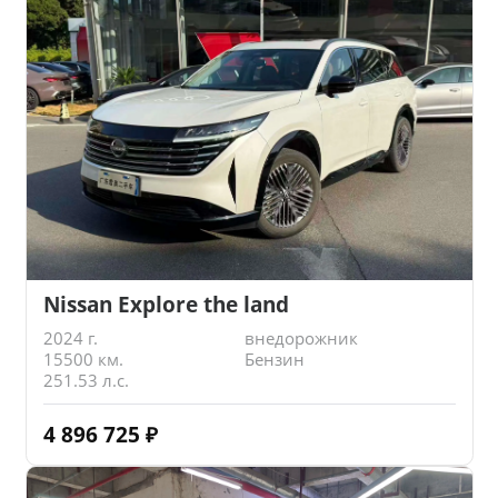
Nissan Explore the land
2024 г.
внедорожник
15500 км.
Бензин
251.53 л.с.
4 896 725
₽