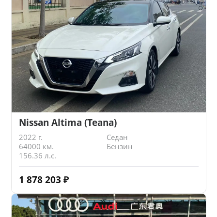
Nissan Altima (Teana)
2022 г.
Седан
64000 км.
Бензин
156.36 л.с.
1 878 203
₽