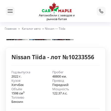
Автомобили с заводов и
рынков Китая
Главная
»
Каталог авто
»
Nissan — Tiida
Nissan Tiida - лот №10233556
Год выпуска
Пробег
2022 г.
48800 км.
Кузов
Привод
Хэтчбек
Передний
Объём
Мощность
3
1598 см
122.37 л.с.
Топливо
Бензин