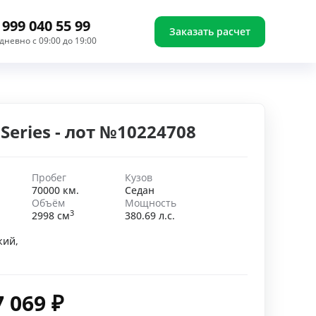
 999 040 55 99
Заказать расчет
дневно с 09:00 до 19:00
Series - лот №10224708
Пробег
Кузов
70000 км.
Седан
Объём
Мощность
3
2998 см
380.69 л.с.
кий,
7 069
₽