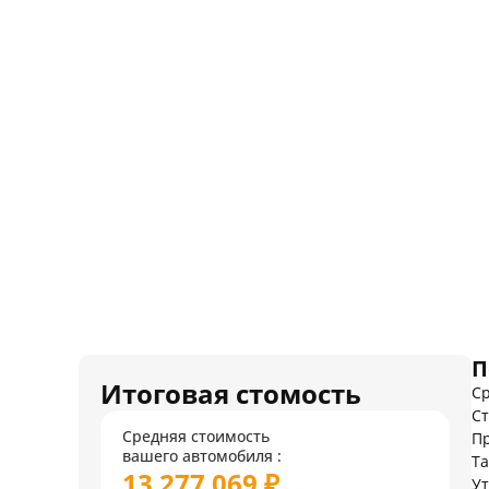
П
Итоговая стомость
Ср
Ст
Средняя стоимость
Пр
вашего автомобиля :
Т
13 277 069 ₽
У