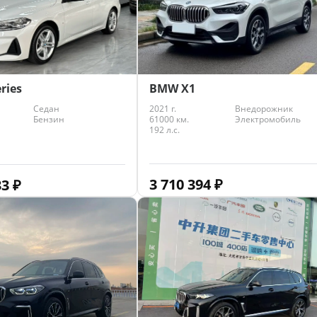
BMW X1
ries
2021 г.
Внедорожник
Седан
61000 км.
Электромобиль
Бензин
192 л.с.
3 710 394
₽
33
₽