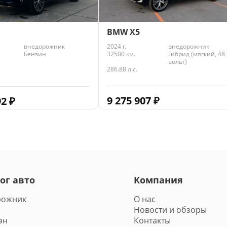
BMW X5
2024 г.
внедорожник
внедорожник
32500 км.
Гибрид (мягкий, 48
Бензин
вольт)
286.88 л.с.
9 275 907
₽
92
₽
ог авто
Компания
рожник
О нас
Новости и обзоры
эн
Контакты