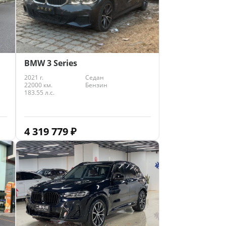
BMW 3 Series
2021 г.
Седан
22000 км.
Бензин
183.55 л.с.
4 319 779
₽