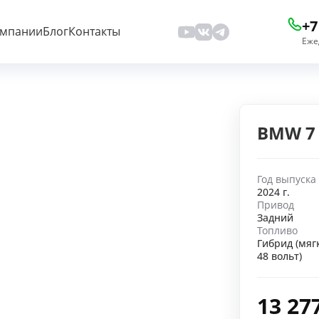
+7
омпании
Блог
Контакты
Еже
BMW 7 
Год выпуска
2024 г.
Привод
Задний
Топливо
Гибрид (мяг
48 вольт)
13 27