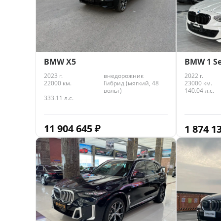
BMW X5
BMW 1 Se
2023 г.
внедорожник
2022 г.
22000 км.
Гибрид (мягкий, 48
23000 км.
вольт)
140.04 л.с.
333.11 л.с.
11 904 645
₽
1 874 1