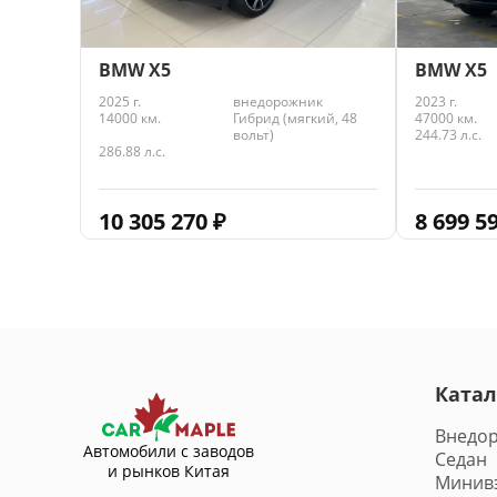
BMW X5
BMW X5
2023 г.
2025 г.
внедорожник
47000 км.
14000 км.
Гибрид (мягкий, 48
244.73 л.с.
вольт)
286.88 л.с.
8 699 5
10 305 270
₽
Катал
Внедо
Автомобили с заводов
Седан
и рынков Китая
Минив