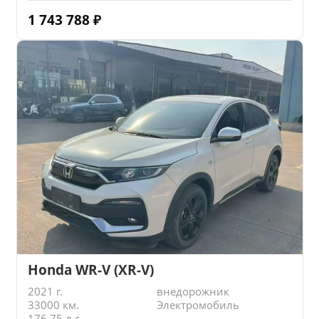
1 743 788
₽
Honda WR-V (XR-V)
2021 г.
внедорожник
33000 км.
Электромобиль
176.75 л.с.