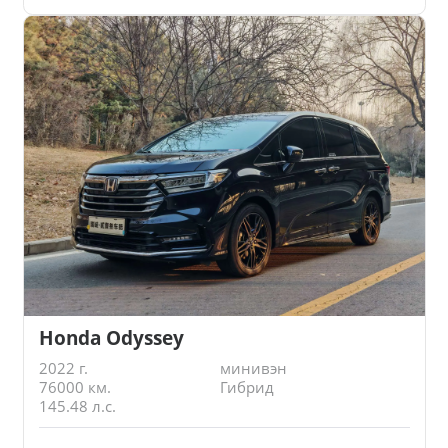
Honda Odyssey
2022 г.
минивэн
76000 км.
Гибрид
145.48 л.с.