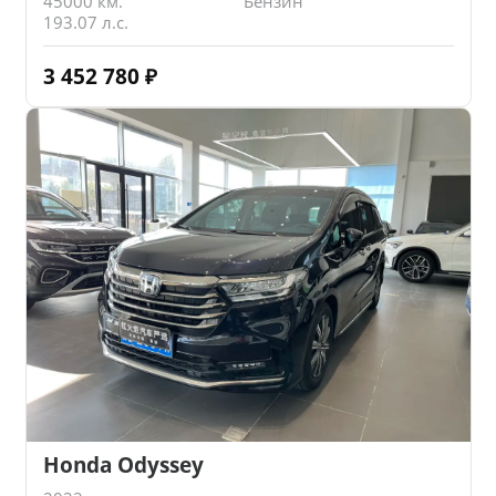
45000 км.
Бензин
193.07 л.с.
3 452 780
₽
Honda Odyssey