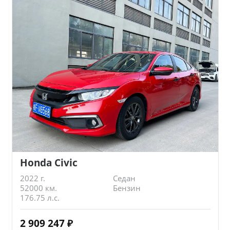
Honda Civic
2022 г.
Седан
52000 км.
Бензин
176.75 л.с.
2 909 247
₽