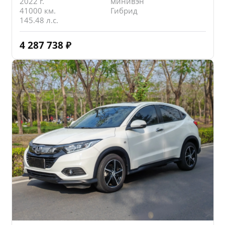
2022 г.
минивэн
41000 км.
Гибрид
145.48 л.с.
4 287 738
₽