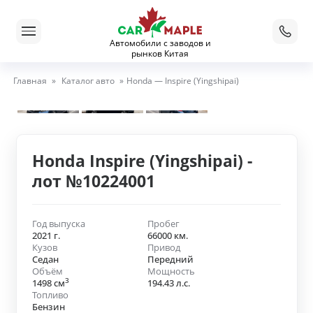
Автомобили с заводов и
рынков Китая
Главная
»
Каталог авто
»
Honda — Inspire (Yingshipai)
Honda Inspire (Yingshipai) -
лот №10224001
Год выпуска
Пробег
2021 г.
66000 км.
Кузов
Привод
Седан
Передний
Объём
Мощность
3
1498 см
194.43 л.с.
Топливо
Бензин