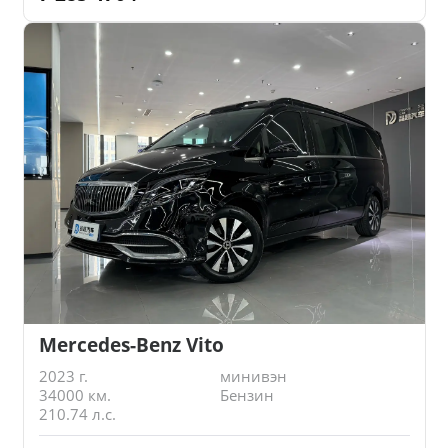
Mercedes-Benz Vito
2023 г.
минивэн
34000 км.
Бензин
210.74 л.с.