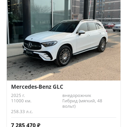
Mercedes-Benz GLC
2025 г.
внедорожник
11000 км.
Гибрид (мягкий, 48
вольт)
258.33 л.с.
7 285 470
₽