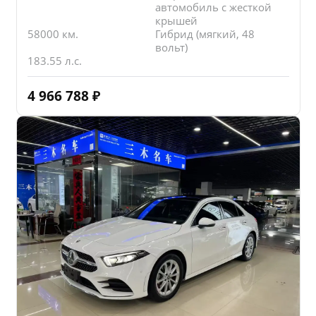
автомобиль с жесткой
крышей
58000 км.
Гибрид (мягкий, 48
вольт)
183.55 л.с.
4 966 788
₽