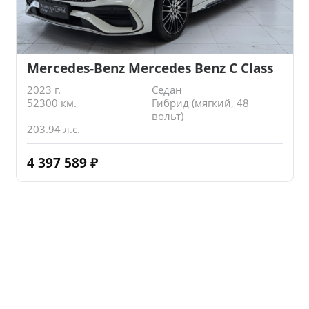
Mercedes-Benz Mercedes Benz C Class
2023 г.
Седан
52300 км.
Гибрид (мягкий, 48
вольт)
203.94 л.с.
4 397 589
₽