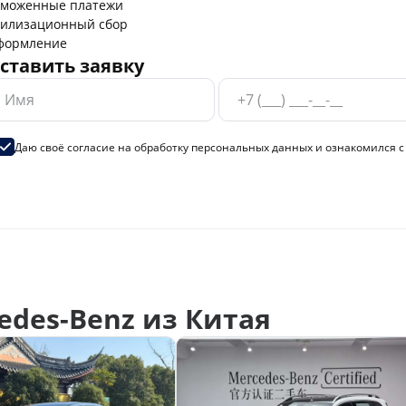
аможенные платежи
тилизационный сбор
формление
ставить заявку
Даю своё согласие на
обработку персональных данных
и ознакомился 
des-Benz из Китая