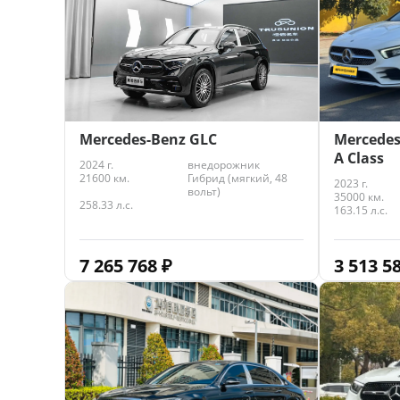
Mercedes
Mercedes-Benz GLC
A Class
2024 г.
внедорожник
21600 км.
Гибрид (мягкий, 48
2023 г.
вольт)
35000 км.
258.33 л.с.
163.15 л.с.
3 513 5
7 265 768
₽