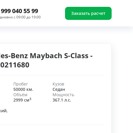
 999 040 55 99
Заказать расчет
дневно с 09:00 до 19:00
es-Benz Maybach S-Class -
0211680
Пробег
Кузов
50000 км.
Седан
Объём
Мощность
3
2999 см
367.1 л.с.
кий,