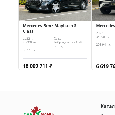
Mercedes-Benz Maybach S-
Mercedes
Class
2023 г.
34000 км.
2022 г.
Седан
23000 км.
Гибрид (мягкий, 48
203.94 л.с.
вольт)
367.1 л.с.
18 009 711
₽
6 619 7
Катал