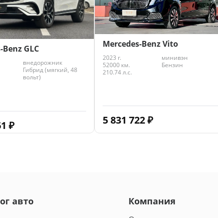
Mercedes-Benz Vito
-Benz GLC
2023 г.
минивэн
внедорожник
52000 км.
Бензин
Гибрид (мягкий, 48
210.74 л.с.
вольт)
5 831 722
₽
61
₽
ог авто
Компания