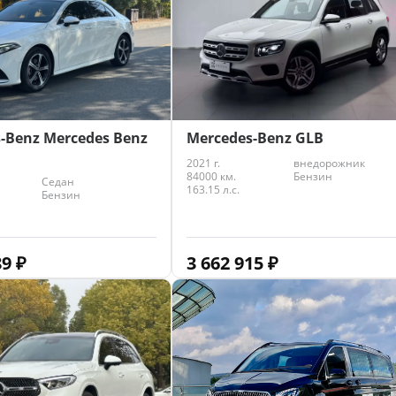
-Benz Mercedes Benz
Mercedes-Benz GLB
2021 г.
внедорожник
84000 км.
Бензин
Седан
163.15 л.с.
Бензин
89
₽
3 662 915
₽