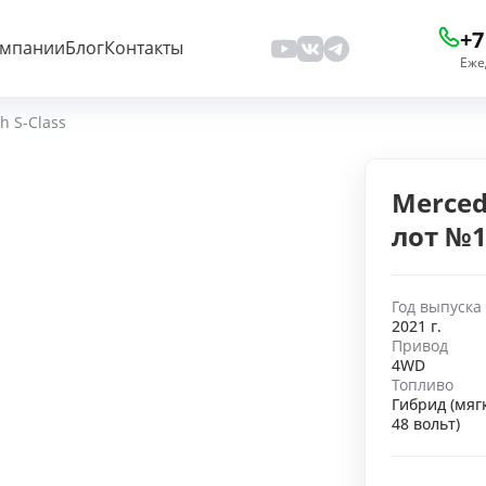
+7
омпании
Блог
Контакты
Еже
 S-Class
Merced
лот №1
Год выпуска
2021 г.
Привод
4WD
Топливо
Гибрид (мяг
48 вольт)