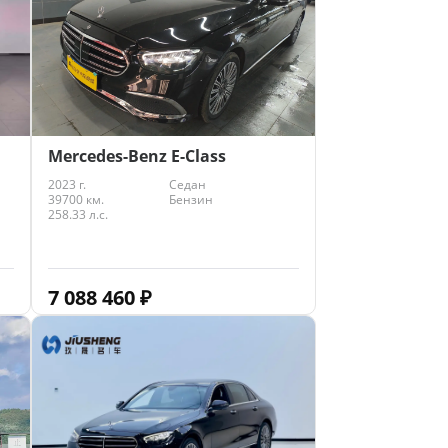
Mercedes-Benz E-Class
2023 г.
Седан
39700 км.
Бензин
258.33 л.с.
7 088 460
₽