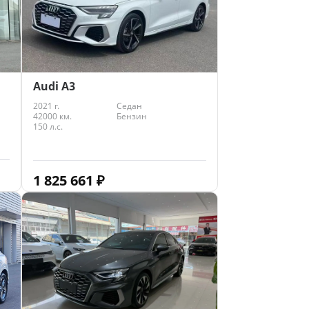
Audi A3
2021 г.
Седан
42000 км.
Бензин
150 л.с.
1 825 661
₽