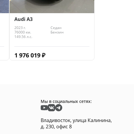
Audi A3
2023 г.
Седан
76000 км.
Бензин
149.56 л.с.
1 976 019
₽
Мы в социальных сетях:
Владивосток, улица Калинина,
д. 230, офис 8