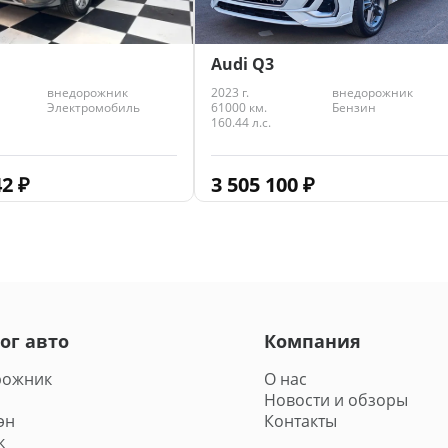
Audi Q3
внедорожник
2023 г.
внедорожник
Электромобиль
61000 км.
Бензин
160.44 л.с.
42
₽
3 505 100
₽
ог авто
Компания
рожник
О нас
Новости и обзоры
эн
Контакты
к