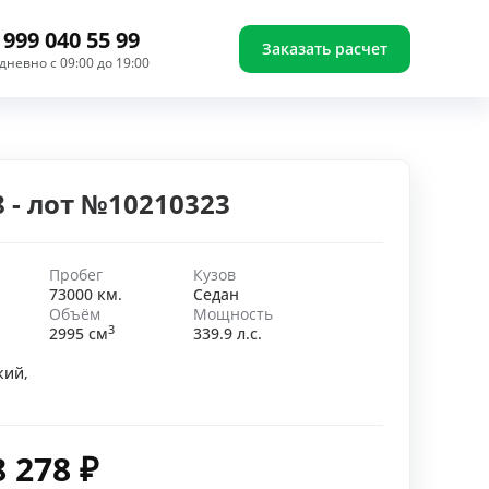
 999 040 55 99
Заказать расчет
дневно с 09:00 до 19:00
8 - лот №10210323
Пробег
Кузов
73000 км.
Седан
Объём
Мощность
3
2995 см
339.9 л.с.
кий,
8 278
₽