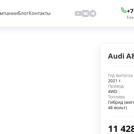
+7
омпании
Блог
Контакты
Еже
Audi A
Год выпуска
2021 г.
Привод
4WD
Топливо
Гибрид (мяг
48 вольт)
11 42