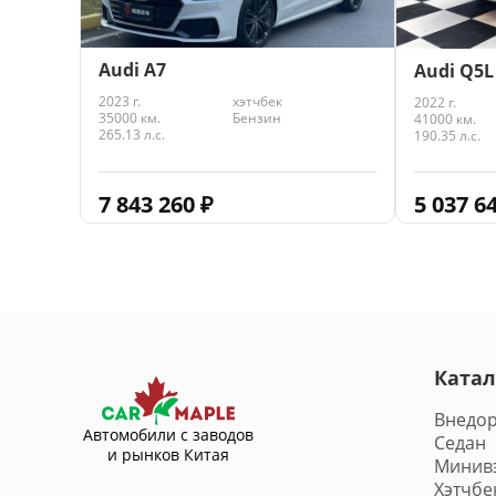
Audi A7
Audi Q5L
2023 г.
хэтчбек
2022 г.
35000 км.
Бензин
41000 км.
265.13 л.с.
190.35 л.с.
7 843 260
₽
5 037 6
Катал
Внедо
Автомобили с заводов
Седан
и рынков Китая
Минив
Хэтчбе