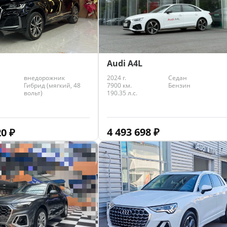
Audi A4L
2024 г.
Седан
внедорожник
7900 км.
Бензин
Гибрид (мягкий, 48
190.35 л.с.
вольт)
4 493 698
₽
20
₽