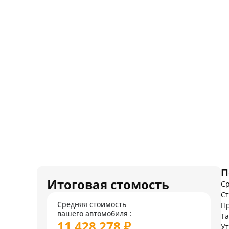
П
Итоговая стомость
Ср
Ст
Средняя стоимость
Пр
вашего автомобиля :
Т
11 428 278 ₽
У