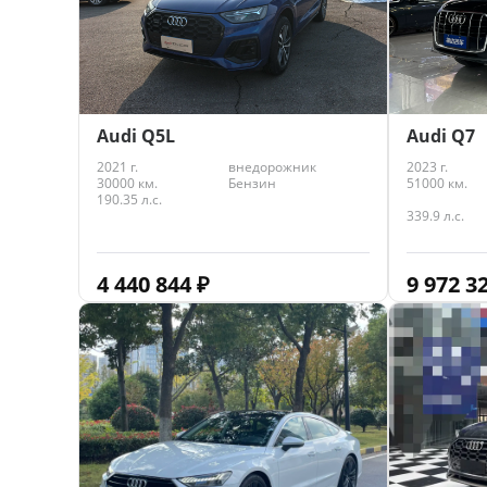
Audi Q5L
Audi Q7
2021 г.
внедорожник
2023 г.
30000 км.
Бензин
51000 км.
190.35 л.с.
339.9 л.с.
4 440 844
₽
9 972 3