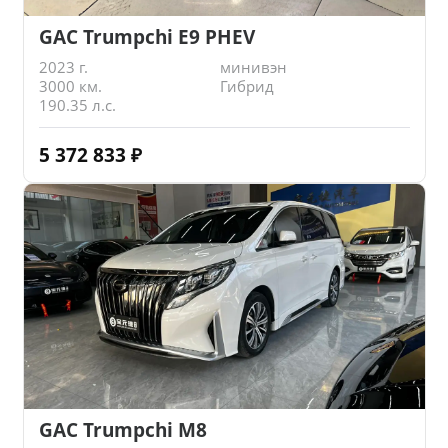
GAC Trumpchi E9 PHEV
2023 г.
минивэн
3000 км.
Гибрид
190.35 л.с.
5 372 833
₽
GAC Trumpchi M8