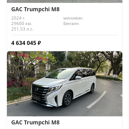
GAC Trumpchi M8
2024 г.
минивэн
29600 км.
Бензин
251.53 л.с.
4 634 045
₽
GAC Trumpchi M8