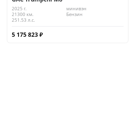
2025 г.
минивэн
21300 км.
Бензин
251.53 л.с.
5 175 823
₽