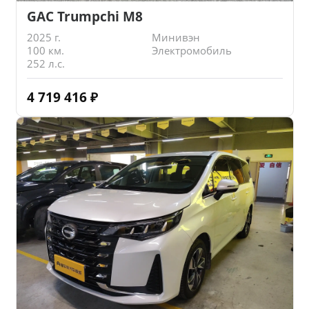
GAC Trumpchi M8
2025 г.
Минивэн
100 км.
Электромобиль
252 л.с.
4 719 416
₽