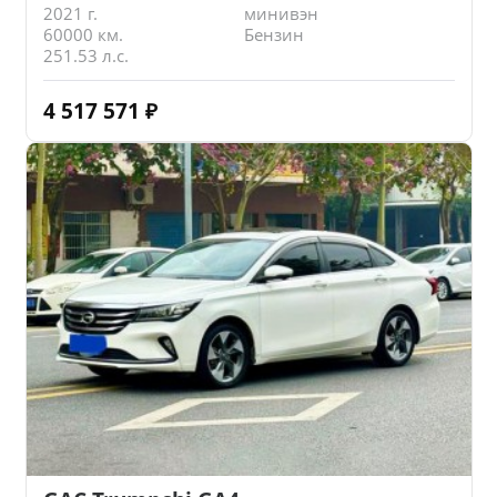
2021 г.
минивэн
60000 км.
Бензин
251.53 л.с.
4 517 571
₽