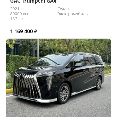
GAC Trumpchi GA4
2021 г.
Седан
80000 км.
Электромобиль
137 л.с.
1 169 400
₽