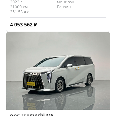
2022 г.
минивэн
21000 км.
Бензин
251.53 л.с.
4 053 562
₽
GAC Trumpchi M8