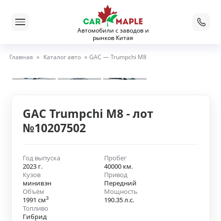
Автомобили с заводов и
рынков Китая
Главная
»
Каталог авто
»
GAC — Trumpchi M8
GAC Trumpchi M8 - лот
№10207502
Год выпуска
Пробег
2023 г.
40000 км.
Кузов
Привод
минивэн
Передний
Объём
Мощность
3
1991 см
190.35 л.с.
Топливо
Гибрид