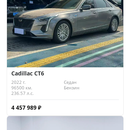
Cadillac CT6
2022 г.
Седан
96500 км.
Бензин
236.57 л.с.
4 457 989
₽