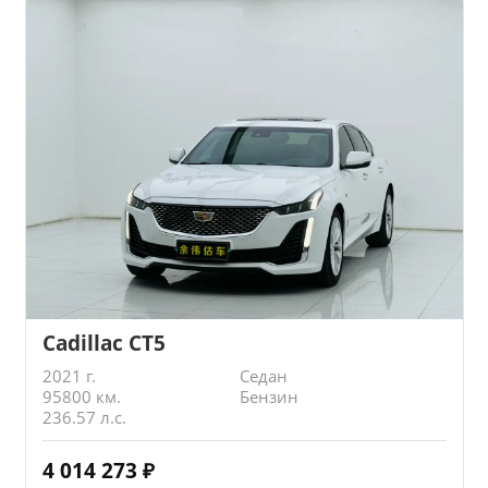
Cadillac CT5
2021 г.
Седан
95800 км.
Бензин
236.57 л.с.
4 014 273
₽