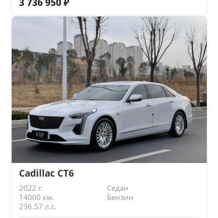
3 736 950
₽
Cadillac CT6
2022 г.
Седан
14000 км.
Бензин
236.57 л.с.