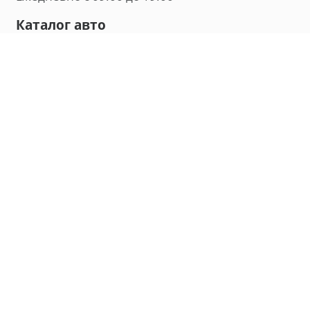
Каталог авто
Внедорожник
Седан
Минивэн
Хэтчбек
Универсал
Компания
О нас
Новости и обзоры
Контакты
Мы в социальных сетях:
Владивосток, улица Калинина, д. 230, офис 8
hello@carmaple.com