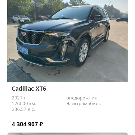
Cadillac XT6
2021 г.
внедорожник
126000 км.
Электромобиль
236.57 л.с.
4 304 907
₽