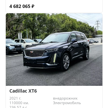
4 682 065
₽
Cadillac XT6
2021 г.
внедорожник
110000 км.
Электромобиль
236.57 л.с.