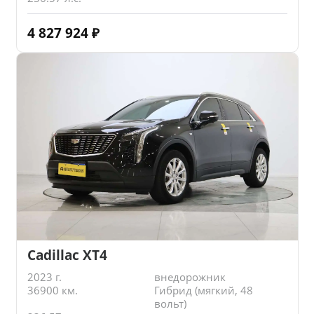
4 827 924
₽
Cadillac XT4
2023 г.
внедорожник
36900 км.
Гибрид (мягкий, 48
вольт)