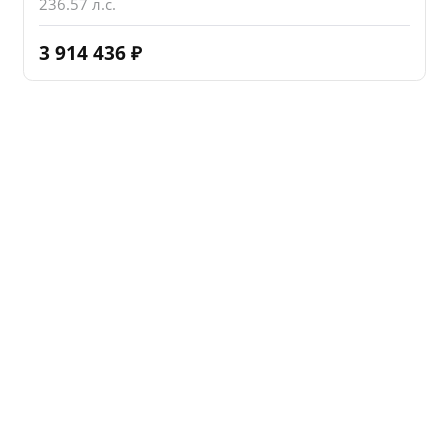
236.57 л.с.
3 914 436
₽