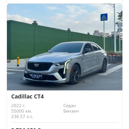
Cadillac CT4
2022 г.
Седан
55000 км.
Бензин
236.57 л.с.