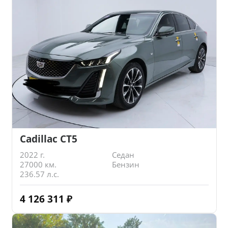
Cadillac CT5
2022 г.
Седан
27000 км.
Бензин
236.57 л.с.
4 126 311
₽