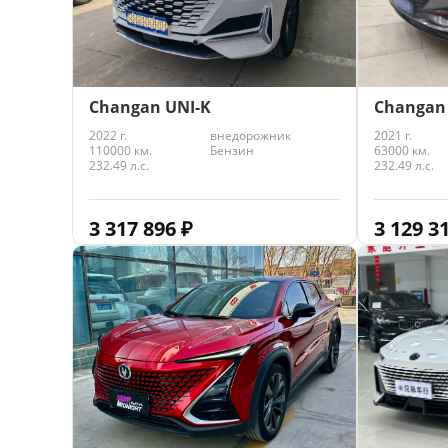
Changan UNI-K
Changan 
2022 г.
внедорожник
2021 г.
110000 км.
Бензин
63000 км.
232.49 л.с.
232.49 л.с.
3 317 896
₽
3 129 3