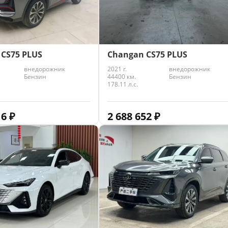
Changan CS75 PLUS
CS75 PLUS
2021 г.
внедорожник
внедорожник
44400 км.
Бензин
Бензин
178.11 л.с.
2 688 652
₽
16
₽