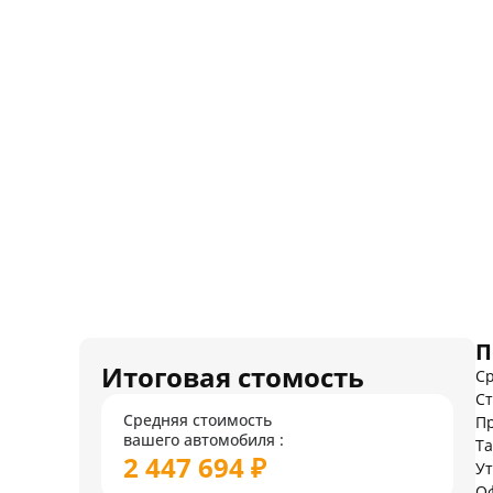
П
Итоговая стомость
Ср
Ст
Средняя стоимость
Пр
вашего автомобиля :
Т
2 447 694 ₽
У
О