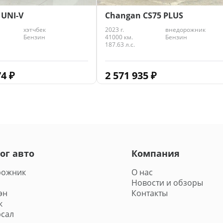
 UNI-V
Changan CS75 PLUS
хэтчбек
2023 г.
внедорожник
Бензин
41000 км.
Бензин
187.63 л.с.
74
₽
2 571 935
₽
ог авто
Компания
рожник
О нас
Новости и обзоры
эн
Контакты
к
сал