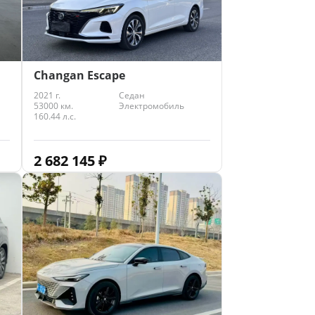
Changan Escape
2021 г.
Седан
53000 км.
Электромобиль
160.44 л.с.
2 682 145
₽