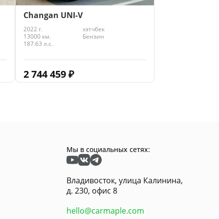
Changan UNI-V
2022 г.
хэтчбек
13000 км.
Бензин
187.63 л.с.
2 744 459
₽
Мы в социальных сетях:
Владивосток, улица Калинина,
д. 230, офис 8
hello@carmaple.com