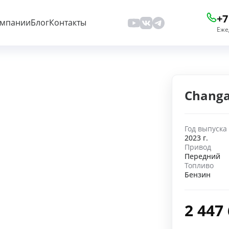
+7
омпании
Блог
Контакты
Еже
Changa
Год выпуска
2023 г.
Привод
Передний
Топливо
Бензин
2 447