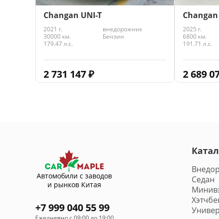
Changan UNI-T
Changan
2021 г.
внедорожник
2025 г.
30000 км.
Бензин
6800 км.
179.47 л.с.
191.71 л.с.
2 731 147
₽
2 689 0
Катал
Внедо
Автомобили с заводов
Седан
и рынков Китая
Минив
Хэтчбе
+7 999 040 55 99
Универ
Ежедневно с 09:00 до 19:00