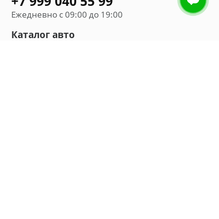
+7 999 040 55 99
Ежедневно с 09:00 до 19:00
Каталог авто
Внедорожник
Седан
Минивэн
Хэтчбек
Универсал
Компания
О нас
Новости и обзоры
Контакты
Мы в социальных сетях:
Владивосток, улица Калинина, д. 230, офис 8