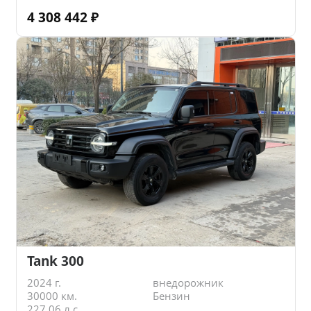
4 308 442
₽
Tank 300
2024 г.
внедорожник
30000 км.
Бензин
227.06 л.с.