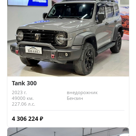
Tank 300
2023 г.
внедорожник
49000 км.
Бензин
227.06 л.с.
4 306 224
₽