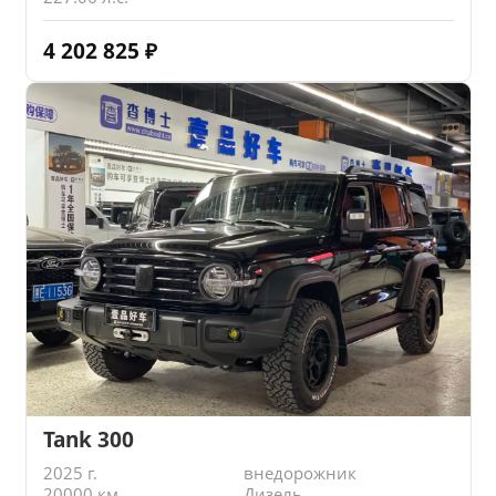
4 202 825
₽
Tank 300
2025 г.
внедорожник
20000 км.
Дизель